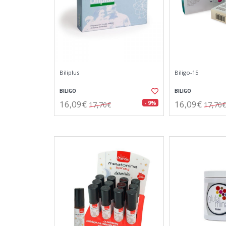
Biliplus
Biligo-15
BILIGO
BILIGO
16,09€
16,09€
- 9%
17,70€
17,70€