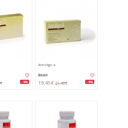
Artroligo-a
BILIGO
19,45€
- 9%
- 9%
0€
21,40€