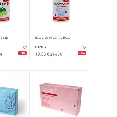
60 cap
Resveratrol plantis 60cap
PLANTIS
19,59€
- 9%
- 9%
0€
21,55€