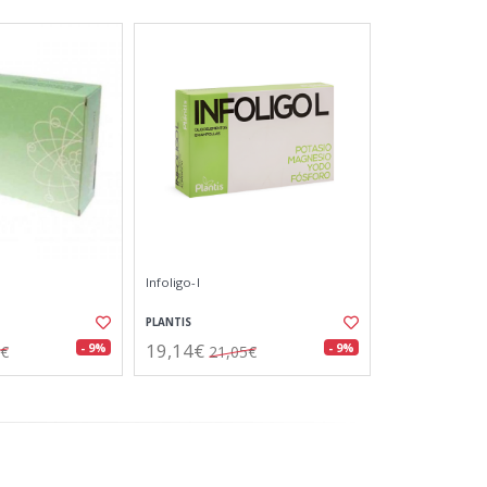
Infoligo-l
PLANTIS
19,14€
- 9%
- 9%
5€
21,05€