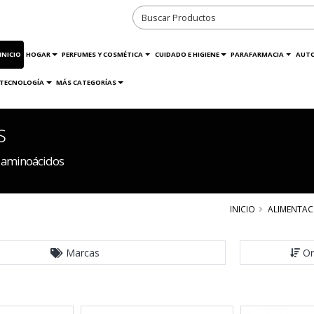
INICIO
HOGAR
PERFUMES Y COSMÉTICA
CUIDADO E HIGIENE
PARAFARMACIA
AUT
TECNOLOGÍA
MÁS CATEGORÍAS
s
y aminoácidos
INICIO
ALIMENTAC
Marcas
Or