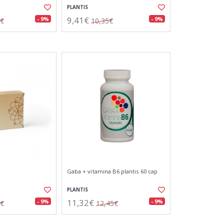
PLANTIS
9,41€
- 9%
- 9%
5€
10,35€
Gaba + vitamina B6 plantis 60 cap
PLANTIS
11,32€
- 9%
- 9%
5€
12,45€