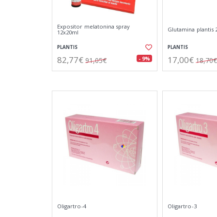
Expositor melatonina spray
Glutamina plantis 
12x20ml
PLANTIS
PLANTIS
82,77€
17,00€
- 9%
91,05€
18,70€
Oligartro-4
Oligartro-3