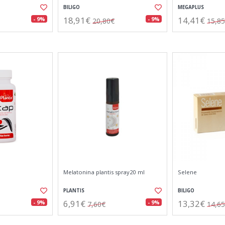
BILIGO
MEGAPLUS
18,91€
14,41€
- 9%
- 9%
20,80€
15,8
Melatonina plantis spray20 ml
Selene
PLANTIS
BILIGO
6,91€
13,32€
- 9%
- 9%
7,60€
14,6