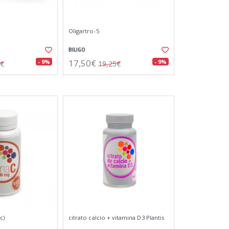
Oligartro-5
BILIGO
17,50€
- 9%
- 9%
5€
19,25€
c)
citrato calcio + vitamina D3 Plantis