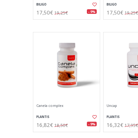
BILIGO
BILIGO
17,50€
17,50€
- 9%
19,25€
19,25€
Canela complex
Uncap
PLANTIS
PLANTIS
16,82€
16,32€
- 9%
18,50€
17,95€