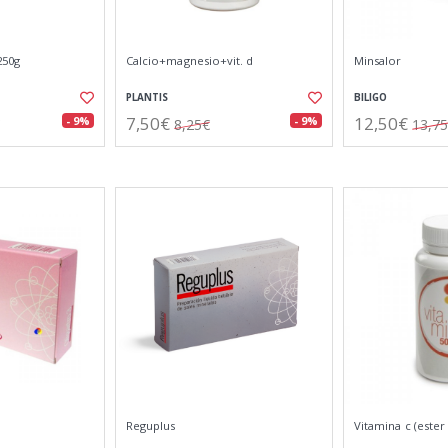
250g
Calcio+magnesio+vit. d
Minsalor
PLANTIS
BILIGO
7,50€
12,50€
- 9%
- 9%
8,25€
13,7
Reguplus
Vitamina c (ester 