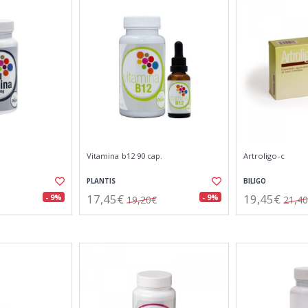
Vitamina b12 90 cap.
Artroligo-c
PLANTIS
BILIGO
17,45€
19,45€
- 9%
- 9%
19,20€
21,4