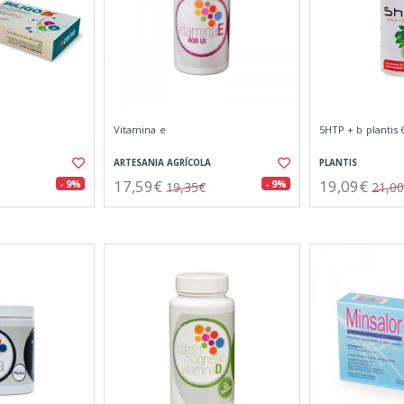
Vitamina e
5HTP + b plantis 
ARTESANIA AGRÍCOLA
PLANTIS
17,59€
19,09€
- 9%
- 9%
19,35€
21,0