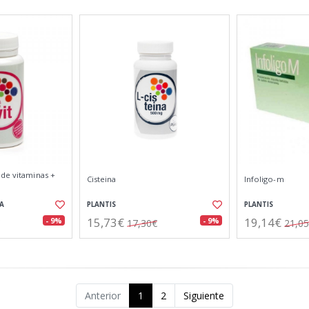
 de vitaminas +
Cisteina
Infoligo-m
A
PLANTIS
PLANTIS
15,73€
19,14€
- 9%
- 9%
17,30€
21,0
Anterior
1
2
Siguiente