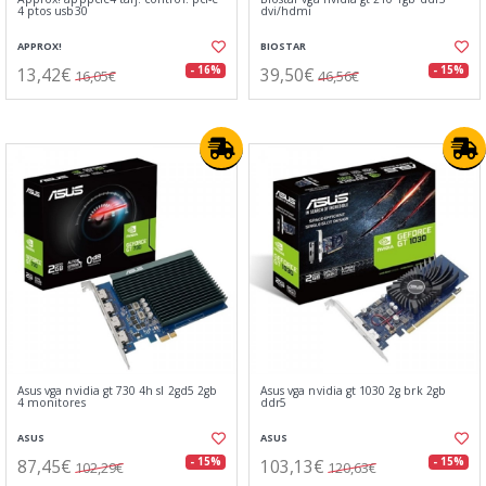
4 ptos usb30
dvi/hdmi
APPROX!
BIOSTAR
13,42€
39,50€
- 16%
- 15%
16,05€
46,56€
Asus vga nvidia gt 730 4h sl 2gd5 2gb
Asus vga nvidia gt 1030 2g brk 2gb
4 monitores
ddr5
ASUS
ASUS
87,45€
103,13€
- 15%
- 15%
102,29€
120,63€