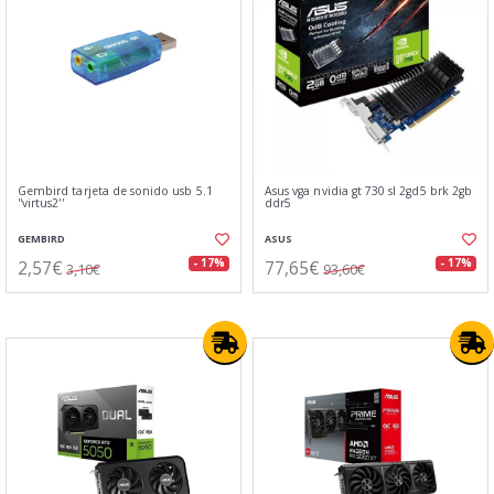
Gembird tarjeta de sonido usb 5.1
Asus vga nvidia gt 730 sl 2gd5 brk 2gb
''virtus2''
ddr5
GEMBIRD
ASUS
2,57€
77,65€
- 17%
- 17%
3,10€
93,60€