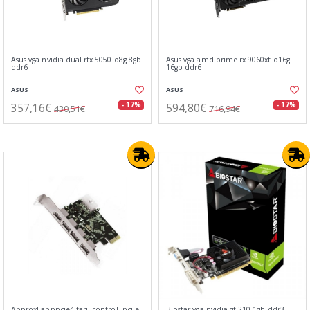
Asus vga nvidia dual rtx 5050 o8g 8gb
Asus vga amd prime rx 9060xt o16g
ddr6
16gb ddr6
ASUS
ASUS
357,16€
594,80€
- 17%
- 17%
430,51€
716,94€
Approx! apppcie4 tarj. control. pci-e
Biostar vga nvidia gt 210 1gb ddr3