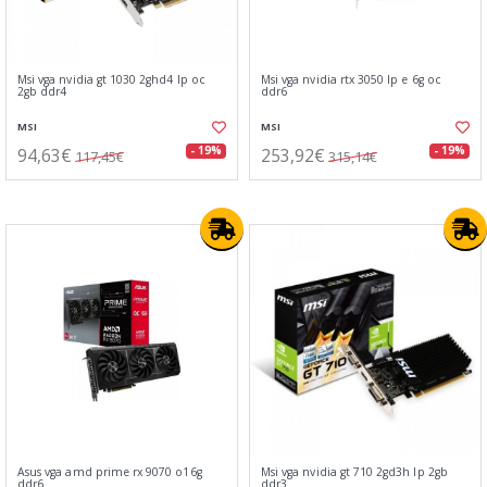
Msi vga nvidia gt 1030 2ghd4 lp oc
Msi vga nvidia rtx 3050 lp e 6g oc
2gb ddr4
ddr6
MSI
MSI
94,63€
253,92€
- 19%
- 19%
117,45€
315,14€
Asus vga amd prime rx 9070 o16g
Msi vga nvidia gt 710 2gd3h lp 2gb
ddr6
ddr3