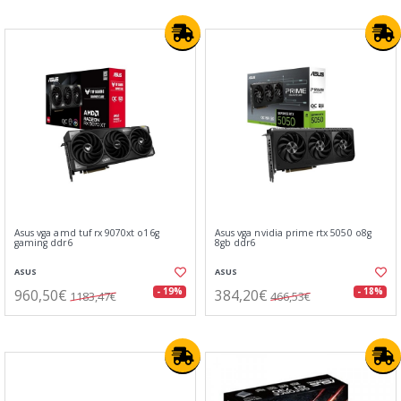
Asus vga amd tuf rx 9070xt o16g
Asus vga nvidia prime rtx 5050 o8g
gaming ddr6
8gb ddr6
ASUS
ASUS
960,50€
384,20€
- 19%
- 18%
1183,47€
466,53€