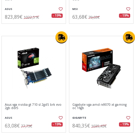
ASUS
MSI
823,89€
63,68€
- 19%
- 19%
1022,51€
79,03€
Asus vga nvidia gt 710 sl 2gd5 brk evo
Gigabyte vga amd rx9070 xt gaming
2gb ddr5
oc 16gb
ASUS
GIGABYTE
63,08€
840,35€
- 19%
- 19%
77,73€
1035,43€