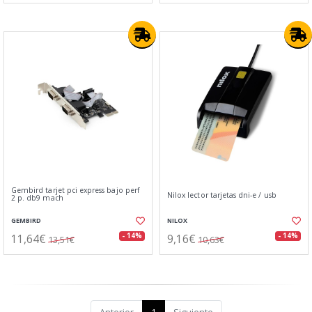
Gembird tarjet pci express bajo perf
Nilox lector tarjetas dni-e / usb
2 p. db9 mach
GEMBIRD
NILOX
11,64€
9,16€
- 14%
- 14%
13,51€
10,63€