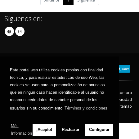
Anterior
1
Siguiente
Síguenos en:
Este portal web utiliza cookies propias con finalidad
técnica, y para realizar estadísticas de uso Web, las
cookies se usan para la personalización de anuncios
que en ningún caso hacen identificable al usuario no
Contacto
Aviso Legal
Condiciones de compra
Política de envíos
Política de devolución
Política de Privacidad
recaba ni cede datos de carácter personal de los
Política de Cookies
Sitemap
usuarios sin su conocimiento
Términos y condiciones
© 2026 - Todos los derechos reservados.
Más
¡Acepto!
Rechazar
Configurar
Información