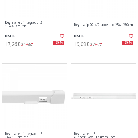
Regleta led integrado t8
Regleta ip20 p/2tubos led 25w.150cm
10w.60cm.fria
MATEL
MATEL
17,26€
19,09€
- 30%
- 30%
24,66€
27,27€
Regleta led integrado t8
Regleta led t5
24w.150cm.fria
c/interr.14w.1173mm.3cct