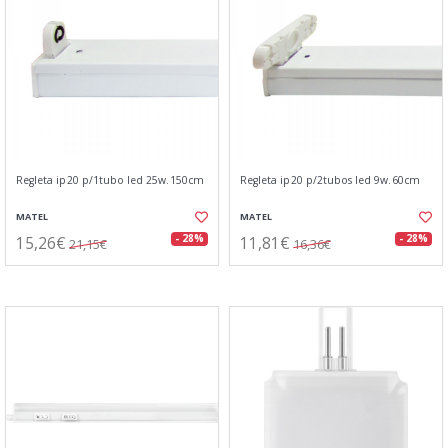
Regleta ip20 p/1tubo led 25w.150cm
Regleta ip20 p/2tubos led 9w.60cm
MATEL
MATEL
15,26€
11,81€
- 28%
- 28%
21,15€
16,36€