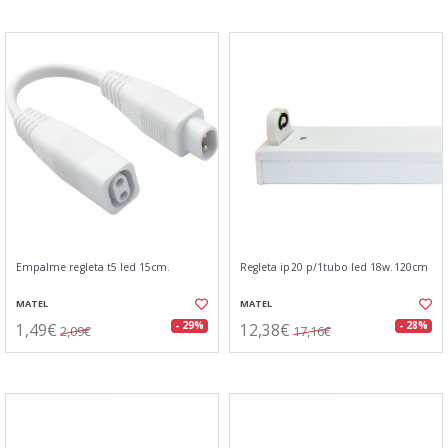
Empalme regleta t5 led 15cm.
Regleta ip20 p/1tubo led 18w.120cm
MATEL
MATEL
1,49€
12,38€
- 29%
- 28%
2,09€
17,16€