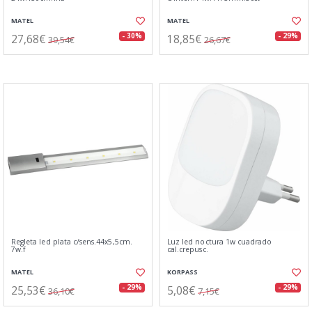
MATEL
MATEL
27,68€
18,85€
- 30%
- 29%
39,54€
26,67€
Regleta led plata c/sens.44x5,5cm.
Luz led noctura 1w cuadrado
7w.f
cal.crepusc.
MATEL
KORPASS
25,53€
5,08€
- 29%
- 29%
36,10€
7,15€