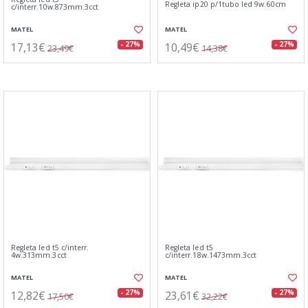
Regleta ip20 p/1tubo led 9w.60cm
c/interr.10w.873mm.3cct
MATEL
MATEL
17,13€
10,49€
- 27%
- 27%
23,49€
14,38€
Regleta led t5 c/interr.
Regleta led t5
4w.313mm.3cct
c/interr.18w.1473mm.3cct
MATEL
MATEL
12,82€
23,61€
- 27%
- 27%
17,50€
32,22€