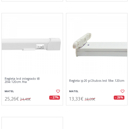
Regleta led integrado t8
Regleta ip20 p/2tubos led 18w.120cm
20w.120cm.fria
MATEL
MATEL
25,26€
13,33€
- 27%
- 26%
34,46€
18,09€