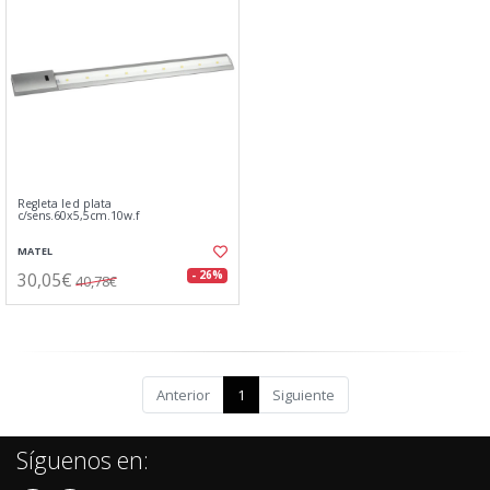
Regleta led plata
c/sens.60x5,5cm.10w.f
MATEL
30,05€
- 26%
40,78€
Anterior
1
Siguiente
Síguenos en: