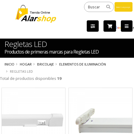
Powered
by
Tra
Regletas LED
Productos de primeras marcas para Regletas LED
INICIO
HOGAR
BRICOLAJE
ELEMENTOS DE ILUMINACIÓN
REGLETAS LED
Total de productos disponibles
19