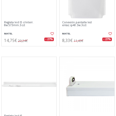
Regleta led t5 c/interr.
Conexión pantalla led
8w.573mm.3cct
enlaz.ip40.3w.3cct
MATEL
MATEL
14,75€
8,33€
- 27%
- 27%
20,24€
11,43€
Regleta led t5