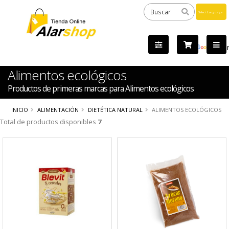
Powered
by
Tra
Alimentos ecológicos
Productos de primeras marcas para Alimentos ecológicos
INICIO
ALIMENTACIÓN
DIETÉTICA NATURAL
ALIMENTOS ECOLÓGICOS
Total de productos disponibles
7