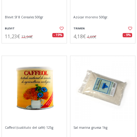
Blevit Sf 8 Cereales 500gr
Azúcar moreno 500gr.
BLEVIT
TRIMEN
11,23€
4,18€
- 19%
- 9%
13,94€
4,60€
Caffeol (sustituto del café) 125g
Sal marina gruesa 1kg