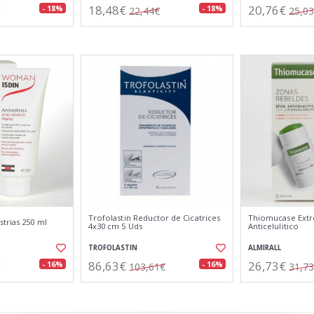
18,48€
20,76€
- 18%
- 18%
22,44€
25,0
Trofolastin Reductor de Cicatrices
Thiomucase Extr
trias 250 ml
4x30 cm 5 Uds
Anticelulitico
TROFOLASTIN
ALMIRALL
86,63€
26,73€
- 16%
- 16%
103,61€
31,7