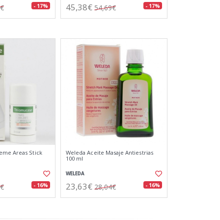
45,38€
- 17%
- 17%
3€
54,69€
eme Areas Stick
Weleda Aceite Masaje Antiestrias
100 ml
WELEDA
23,63€
- 16%
- 16%
3€
28,04€