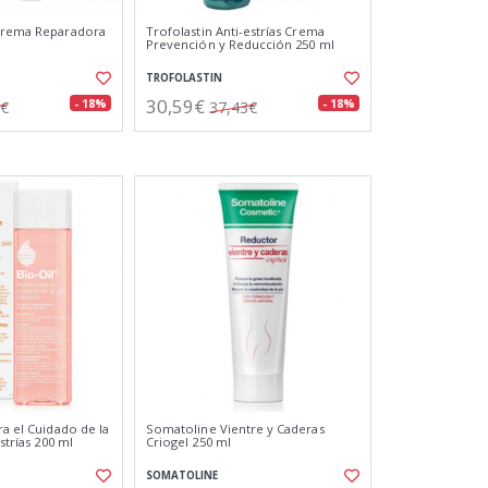
 Crema Reparadora
Trofolastin Anti-estrías Crema
Prevención y Reducción 250 ml
TROFOLASTIN
30,59€
- 18%
- 18%
9€
37,43€
ra el Cuidado de la
Somatoline Vientre y Caderas
Estrías 200 ml
Criogel 250 ml
SOMATOLINE