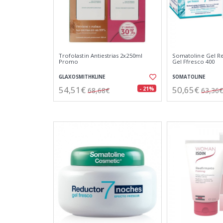
Trofolastin Antiestrias 2x250ml
Somatoline Gel R
Promo
Gel Ffresco 400
GLAXOSMITHKLINE
SOMATOLINE
54,51€
50,65€
- 21%
68,68€
63,36€