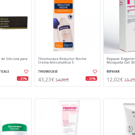
 de Silicona para
Thiomucase Reductor Noche
Repavar Regener
Crema Anticelulítica 5
Mosqueta Gel 30
ICALS
THIOMUCASE
REPAVAR
43,23€
12,02€
- 21%
- 21%
54,86€
15,2