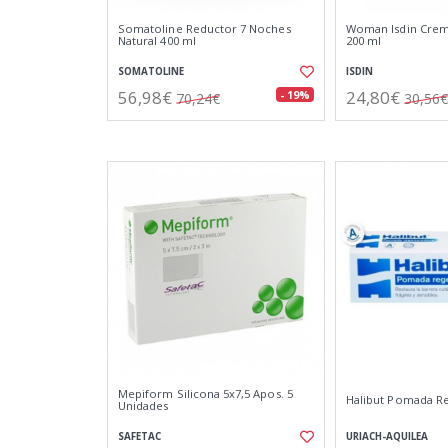
Somatoline Reductor 7 Noches
Woman Isdin Crem
Natural 400 ml
200 ml
SOMATOLINE
ISDIN
56,98€
24,80€
- 19%
70,24€
30,56€
Mepiform Silicona 5x7,5 Apos. 5
Halibut Pomada R
Unidades
SAFETAC
URIACH-AQUILEA