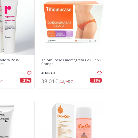
adora Rosa
Thiomucase Quemagrasa Celulit 60
 ml
Comps
ALMIRALL
38,01€
- 21%
- 21%
5€
47,90€