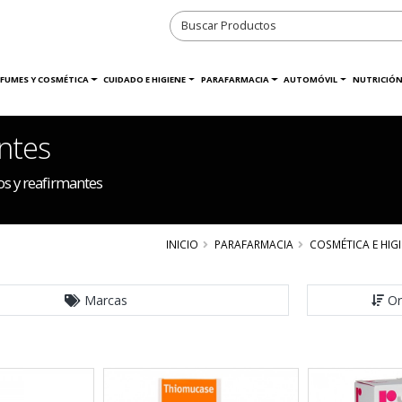
RFUMES Y COSMÉTICA
CUIDADO E HIGIENE
PARAFARMACIA
AUTOMÓVIL
NUTRICIÓN
antes
os y reafirmantes
INICIO
PARAFARMACIA
COSMÉTICA E HIG
Marcas
Or