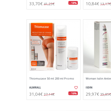
33,70€
10,84€
- 18%
41,23€
13,17€
Thiomucase 50 ml 200 ml Promo
Woman Isdin Anties
ALMIRALL
ISDIN
31,04€
29,97€
- 16%
37,14€
35,85€