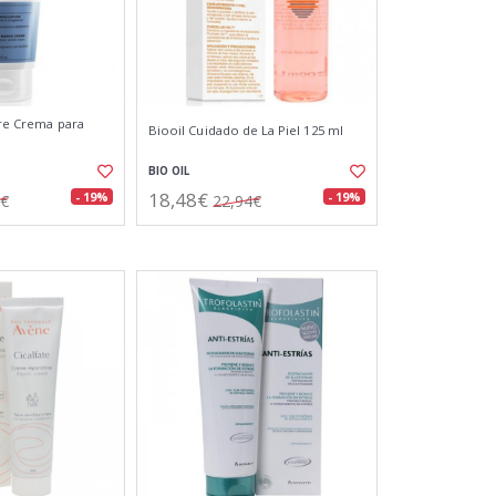
ure Crema para
Biooil Cuidado de La Piel 125 ml
BIO OIL
18,48€
- 19%
- 19%
4€
22,94€