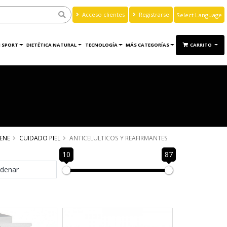
Acceso clientes
Registrarse
Powered by
Translate
 SPORT
DIETÉTICA NATURAL
TECNOLOGÍA
MÁS CATEGORÍAS
CARRITO
IENE
CUIDADO PIEL
ANTICELULTICOS Y REAFIRMANTES
10
87
denar