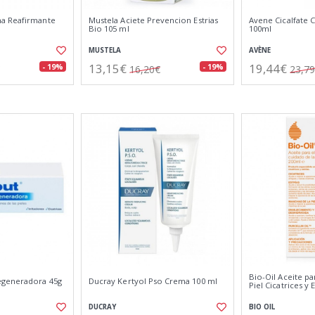
a Reafirmante
Mustela Aciete Prevencion Estrias
Avene Cicalfate
Bio 105 ml
100ml
MUSTELA
AVÈNE
13,15€
19,44€
- 19%
- 19%
16,20€
23,7
Bio-Oil Aceite pa
egeneradora 45g
Ducray Kertyol Pso Crema 100 ml
Piel Cicatrices y 
DUCRAY
BIO OIL