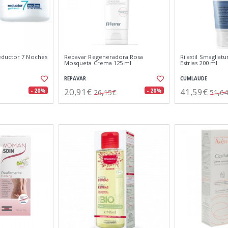
eductor 7 Noches
Repavar Regeneradora Rosa
Rilastil Smagliat
Mosqueta Crema 125 ml
Estrias 200 ml
REPAVAR
CUMLAUDE
20,91€
41,59€
- 20%
- 20%
26,15€
51,6