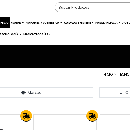
INICIO
HOGAR
PERFUMES Y COSMÉTICA
CUIDADO E HIGIENE
PARAFARMACIA
AUT
TECNOLOGÍA
MÁS CATEGORÍAS
INICIO
TECNO
Marcas
Or