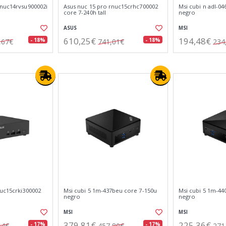
rnuc14rvsu900002i
Asus nuc 15 pro rnuc15crhc700002
Msi cubi n adl-04
core 7-240h tall
negro
ASUS
MSI
610,25€
194,48€
- 18%
- 18%
,67€
741,01€
234
nuc15crki300002
Msi cubi 5 1m-437beu core 7-150u
Msi cubi 5 1m-44
negro
negro
MSI
MSI
379,81€
225,36€
- 17%
- 17%
64€
457,80€
271