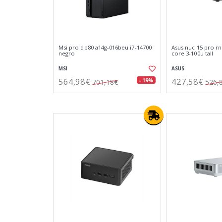
Msi pro dp80 a14g-016beu i7-14700
Asus nuc 15 pro r
negro
core 3-100u tall
MSI
ASUS
564,98€
427,58€
- 19%
701,18€
526,