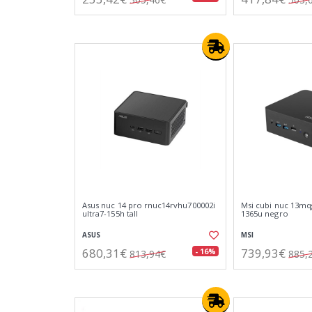
Asus nuc 14 pro rnuc14rvhu700002i
Msi cubi nuc 13mq
ultra7-155h tall
1365u negro
ASUS
MSI
680,31€
739,93€
- 16%
813,94€
885,