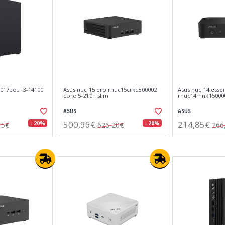
-017beu i3-14100
Asus nuc 15 pro rnuc15crkc500002
Asus nuc 14 essen
core 5-210h slim
rnuc14mnk150000
ASUS
ASUS
500,96€
214,85€
- 20%
- 20%
15€
626,20€
266