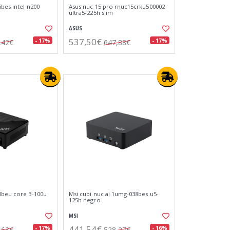
6bes intel n200
Asus nuc 15 pro rnuc15crku500002
ultra5-225h slim
ASUS
537,50€
- 17%
- 17%
,42€
647,88€
0beu core 3-100u
Msi cubi nuc ai 1umg-038bes u5-
125h negro
MSI
441,54€
- 17%
- 16%
,63€
528,27€