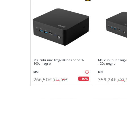
Msi cubi nuc 1mg-208bes core 3-
Msi cubi nuc 1mg-
100u negro
120u negro
MSI
MSI
266,50€
359,24€
- 15%
314,09€
423,