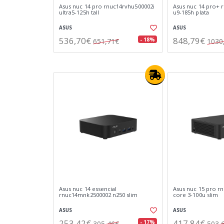
Asus nuc 14 pro rnuc14rvhu500002i
Asus nuc 14 pro+ 
ultra5-125h tall
u9-185h plata
ASUS
ASUS
536,70€
848,79€
- 18%
651,71€
1030
Asus nuc 14 essencial
Asus nuc 15 pro r
rnuc14mnk2500002 n250 slim
core 3-100u slim
ASUS
ASUS
253,42€
417,84€
- 17%
305,46€
503,