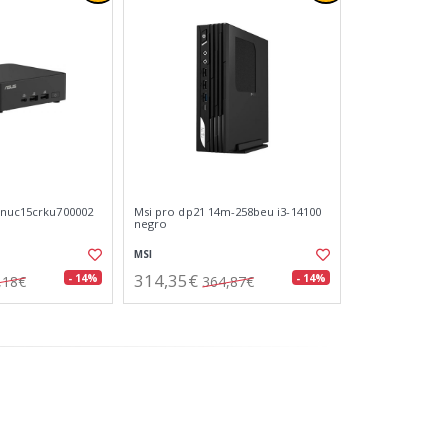
rnuc15crku700002
Msi pro dp21 14m-258beu i3-14100
negro
MSI
314,35€
- 14%
- 14%
,18€
364,87€