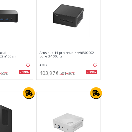
cial
Asus nuc 14 pro rnuc14rvhi300002i
2 n150 slim
core 3-100u tall
ASUS
403,97€
- 19%
- 19%
,65€
501,36€