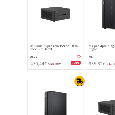
Asus nuc 15 pro rnuc15crhc500002
Msi pro dp80 a14g
core 5-210h tall
negro
ASUS
MSI
470,44€
335,32€
- 20%
588,06€
419,