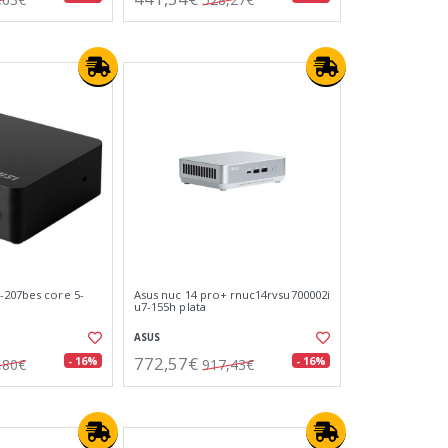
-207bes core 5-
Asus nuc 14 pro+ rnuc14rvsu700002i
u7-155h plata
ASUS
772,57€
- 16%
- 16%
,80€
917,43€