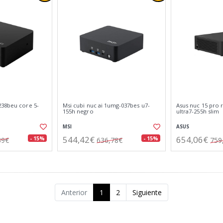
238beu core 5-
Msi cubi nuc ai 1umg-037bes u7-
Asus nuc 15 pro 
155h negro
ultra7-255h slim
MSI
ASUS
544,42€
654,06€
- 15%
- 15%
39€
636,78€
759
Anterior
1
2
Siguiente