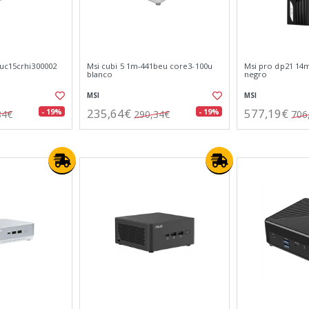
nuc15crhi300002
Msi cubi 5 1m-441beu core3-100u
Msi pro dp21 14m
blanco
negro
MSI
MSI
235,64€
577,19€
- 19%
- 19%
84€
290,34€
706