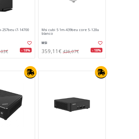
-257beu i7-14700
Msi cubi 5 1m-439beu core 5-120u
blanco
MSI
359,11€
- 18%
- 18%
,03€
436,07€