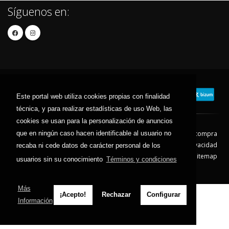
Síguenos en:
Este portal web utiliza cookies propias con finalidad
técnica, y para realizar estadísticas de uso Web, las
cookies se usan para la personalización de anuncios
que en ningún caso hacen identificable al usuario no
Contacto
Aviso Legal
Condiciones de compra
Política de envíos
Política de devolución
Política de Privacidad
recaba ni cede datos de carácter personal de los
Política de Cookies
Sitemap
usuarios sin su conocimiento
Términos y condiciones
© 2026 - Todos los derechos reservados.
Más
¡Acepto!
Rechazar
Configurar
Información