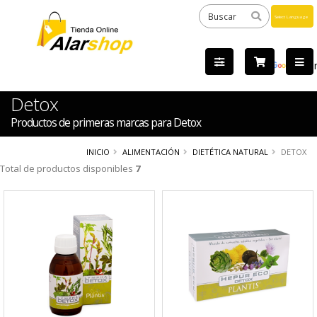
Powered
by
Tra
Detox
Productos de primeras marcas para Detox
INICIO
ALIMENTACIÓN
DIETÉTICA NATURAL
DETOX
Total de productos disponibles
7