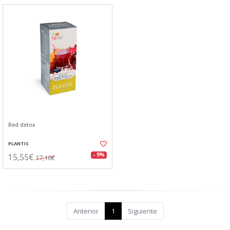
Red detox
PLANTIS
15,55€
- 9%
17,10€
Anterior
1
Siguiente