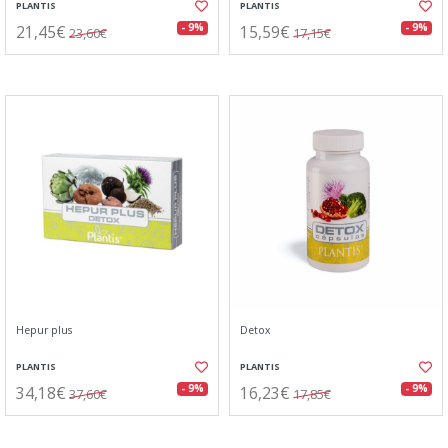
PLANTIS
PLANTIS
21,45€
15,59€
- 9%
- 9%
23,60€
17,15€
Hepur plus
Detox
PLANTIS
PLANTIS
34,18€
16,23€
- 9%
- 9%
37,60€
17,85€