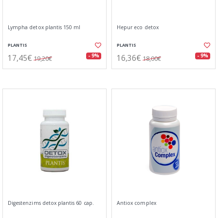
Lympha detox plantis 150 ml
Hepur eco detox
PLANTIS
PLANTIS
17,45€
16,36€
- 9%
- 9%
19,20€
18,00€
Digestenzims detox plantis 60 cap.
Antiox complex