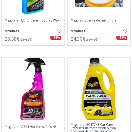
Meguiar's Hybrid Ceramic Spray Wax
Meguiars guante de microfibra
MEGUIARS
MEGUIARS
28,58€
24,30€
- 16%
- 16%
33,93€
28,79€
Meguiar's MG17748 Car Care
Meguiar's G9524 Hot Rims All WHE
ProductsUltimate Wash & Wax
Champú de coche con cera