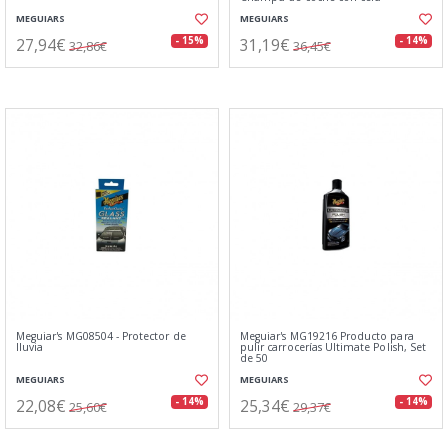
MEGUIARS
MEGUIARS
27,94€
31,19€
- 15%
- 14%
32,86€
36,45€
Meguiar's MG08504 - Protector de
Meguiar's MG19216 Producto para
lluvia
pulir carrocerías Ultimate Polish, Set
de 50
MEGUIARS
MEGUIARS
22,08€
25,34€
- 14%
- 14%
25,60€
29,37€