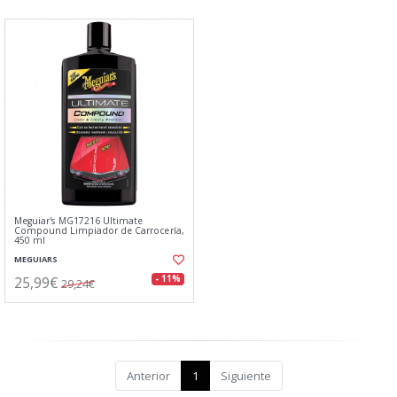
Meguiar's MG17216 Ultimate
Compound Limpiador de Carrocería,
450 ml
MEGUIARS
25,99€
- 11%
29,24€
Anterior
1
Siguiente