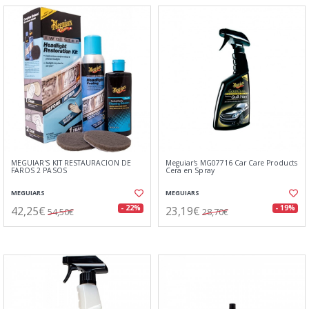
MEGUIAR'S KIT RESTAURACIÓN DE
Meguiar's MG07716 Car Care Products
FAROS 2 PASOS
Cera en Spray
MEGUIARS
MEGUIARS
42,25€
23,19€
- 22%
- 19%
54,50€
28,70€