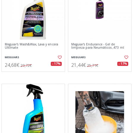
Meguiar's Wash&Wax, Lava y encera
Meguiar's Endurance - Gel de
Ultimate
limpieza para Neumáticos ,473 ml
MEGUIARS
MEGUIARS
24,68€
21,44€
- 17%
- 17%
29,72€
25,71€