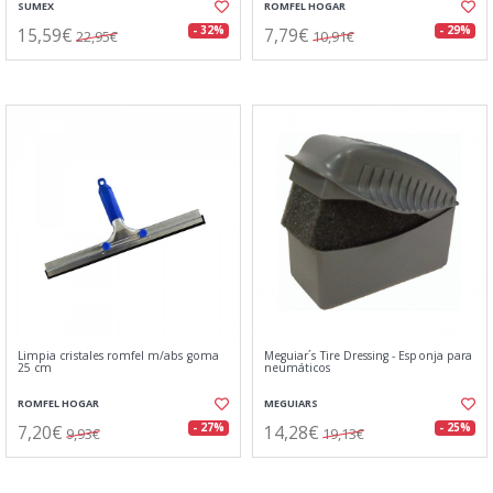
SUMEX
ROMFEL HOGAR
15,59€
7,79€
- 32%
- 29%
22,95€
10,91€
Limpia cristales romfel m/abs goma
Meguiar´s Tire Dressing - Esponja para
25 cm
neumáticos
ROMFEL HOGAR
MEGUIARS
7,20€
14,28€
- 27%
- 25%
9,93€
19,13€