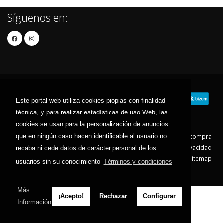
Síguenos en:
Este portal web utiliza cookies propias con finalidad
técnica, y para realizar estadísticas de uso Web, las
cookies se usan para la personalización de anuncios
que en ningún caso hacen identificable al usuario no
Contacto
Aviso Legal
Condiciones de compra
Política de envíos
Política de devolución
Política de Privacidad
recaba ni cede datos de carácter personal de los
Política de Cookies
Sitemap
usuarios sin su conocimiento
Términos y condiciones
© 2026 - Todos los derechos reservados.
Más
¡Acepto!
Rechazar
Configurar
Información