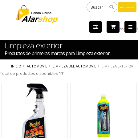
Powered
by
Tra
Limpieza exterior
Productos de primeras marcas para Limpieza exterior
INICIO
AUTOMÓVIL
LIMPIEZA DEL AUTOMÓVIL
LIMPIEZA EXTERIOR
Total de productos disponibles
17