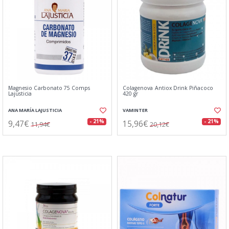
Magnesio Carbonato 75 Comps
Colagenova Antiox Drink Piñacoco
Lajusticia
420 gr
ANA MARÍA LAJUSTICIA
VAMINTER
9,47€
15,96€
- 21%
- 21%
11,94€
20,12€