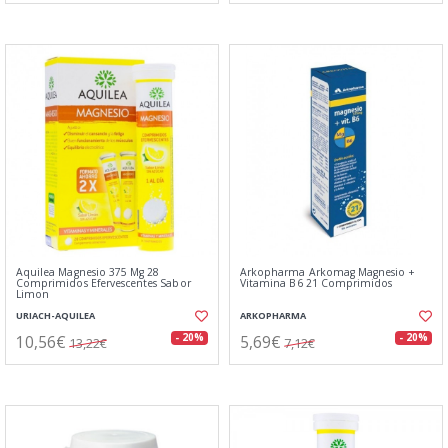
Aquilea Magnesio 375 Mg 28
Arkopharma Arkomag Magnesio +
Comprimidos Efervescentes Sabor
Vitamina B6 21 Comprimidos
Limon
URIACH-AQUILEA
ARKOPHARMA
10,56€
5,69€
- 20%
- 20%
13,22€
7,12€