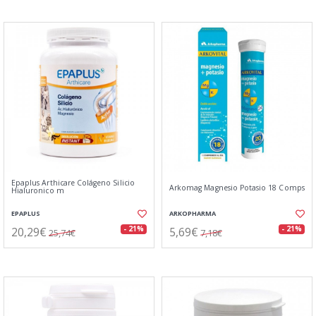
Epaplus Arthicare Colágeno Silicio
Arkomag Magnesio Potasio 18 Comps
Hialuronico m
EPAPLUS
ARKOPHARMA
20,29€
5,69€
- 21%
- 21%
25,74€
7,18€