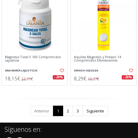
Magnesio Total 5 100 Comprimidos
Aquilea Magnesio y Potasio 14
Lajusticia
Comprimidos Efervescentes
ANA MARÍA LAJUSTICIA
URIACH-AQUILEA
18,15€
8,29€
- 20%
- 20%
22,71€
10,37€
Anterior
1
2
3
Siguiente
Síguenos en: