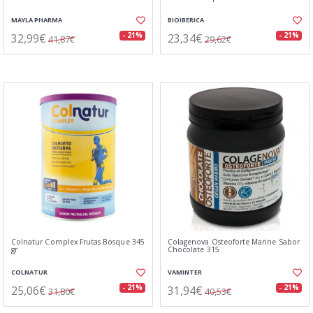
MAYLA PHARMA
BIOIBERICA
32,99€
23,34€
- 21%
- 21%
41,87€
29,62€
Colnatur Complex Frutas Bosque 345
Colagenova Osteoforte Marine Sabor
gr
Chocolate 315
COLNATUR
VAMINTER
25,06€
31,94€
- 21%
- 21%
31,80€
40,53€