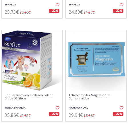
EPAPLUS
EPAPLUS
25,73€
24,69€
- 22%
- 22%
32,90€
31,57€
Bonflex Recovery Collagen Sabor
Activecomplex Magnesio 150
Citrus 30 Sticks
Comprimidos
MAYLA PHARMA
PHARMA NORD
35,86€
29,94€
- 22%
- 22%
45,85€
38,28€