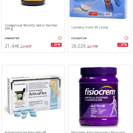
Colagenova Movility Sabor Vainilla
Colnatur Forte 30 Comp
390 g
VAMINTER
COLNATUR
21,44€
26,02€
- 21%
- 21%
27,02€
32,79€
Activecomplex Articuflex 60
Fisiocrem Articulaciones y Musculos