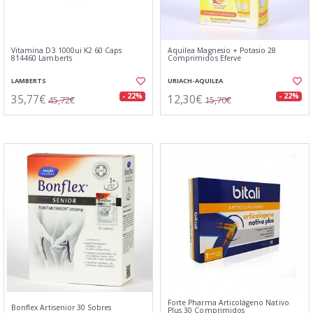
Vitamina D3 1000ui K2 60 Caps
Aquilea Magnesio + Potasio 28
814460 Lamberts
Comprimidos Eferve
LAMBERTS
URIACH-AQUILEA
35,77€
12,30€
- 22%
- 22%
45,72€
15,70€
Forte Pharma Articolágeno Nativo
Bonflex Artisenior 30 Sobres
Plus 30 Comprimidos