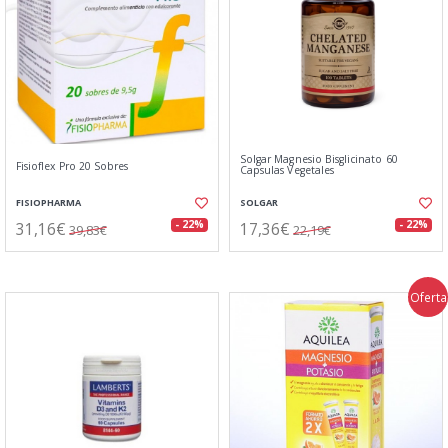
Solgar Magnesio Bisglicinato 60
Fisioflex Pro 20 Sobres
Capsulas Vegetales
FISIOPHARMA
SOLGAR
31,16€
17,36€
- 22%
- 22%
39,83€
22,19€
Oferta