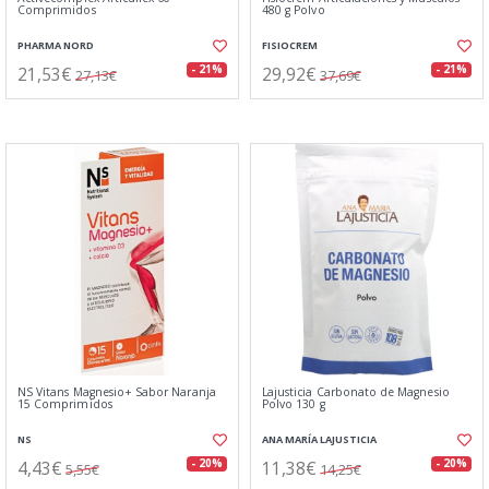
Comprimidos
480 g Polvo
PHARMA NORD
FISIOCREM
21,53€
29,92€
- 21%
- 21%
27,13€
37,69€
NS Vitans Magnesio+ Sabor Naranja
Lajusticia Carbonato de Magnesio
15 Comprimidos
Polvo 130 g
NS
ANA MARÍA LAJUSTICIA
4,43€
11,38€
- 20%
- 20%
5,55€
14,25€