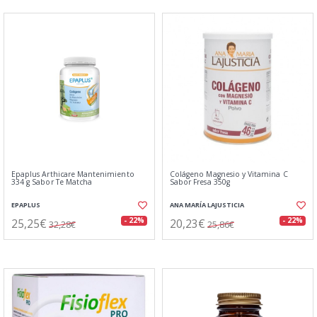
Epaplus Arthicare Mantenimiento
Colágeno Magnesio y Vitamina C
334 g Sabor Te Matcha
Sabor Fresa 350g
EPAPLUS
ANA MARÍA LAJUSTICIA
25,25€
20,23€
- 22%
- 22%
32,28€
25,86€