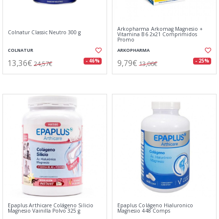
Arkopharma Arkomag Magnesio +
Colnatur Classic Neutro 300 g
Vitamina B6 2x21 Comprimidos
Promo
COLNATUR
ARKOPHARMA
13,36€
9,79€
- 46%
- 25%
24,57€
13,06€
Epaplus Arthicare Colágeno Silicio
Epaplus Colágeno Hialuronico
Magnesio Vainilla Polvo 325 g
Magnesio 448 Comps