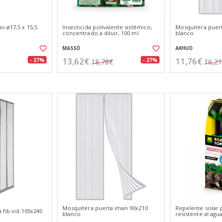
s ø17,5 x 15,5
Insecticida polivalente sistémico,
Mosquitera puer
concentrado a diluir, 100 ml
blanco
MASSÓ
AKHUO
13,62€
11,76€
- 27%
- 27%
18,78€
16,2
Mosquitera puerta iman 90x210
Repelente solar 
 fib.vid.100x240
blanco
resistente al agua