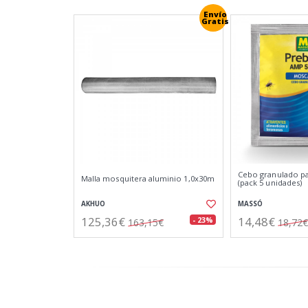
Envío
Gratis
Cebo granulado pa
Malla mosquitera aluminio 1,0x30m
(pack 5 unidades)
AKHUO
MASSÓ
125,36€
14,48€
- 23%
163,15€
18,72€