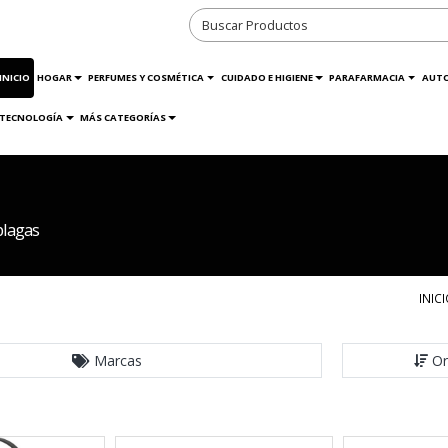
INICIO
HOGAR
PERFUMES Y COSMÉTICA
CUIDADO E HIGIENE
PARAFARMACIA
AUT
TECNOLOGÍA
MÁS CATEGORÍAS
plagas
INIC
Marcas
Or