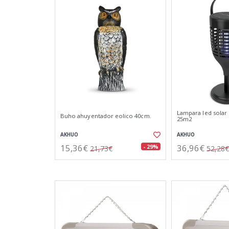
Lampara led solar
Buho ahuyentador eolico 40cm.
25m2
AKHUO
AKHUO
15,36€
36,96€
- 29%
21,73€
52,28€