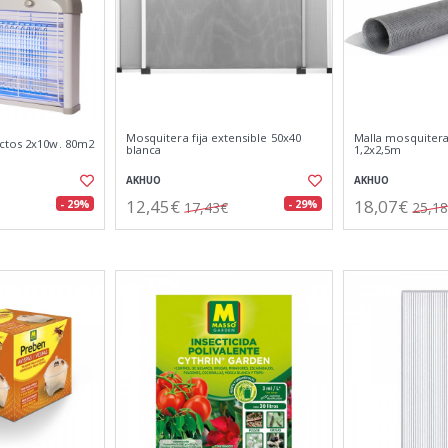
Mosquitera fija extensible 50x40
Malla mosquitera
ctos 2x10w. 80m2
blanca
1,2x2,5m
AKHUO
AKHUO
12,45€
18,07€
- 29%
- 29%
17,43€
25,1