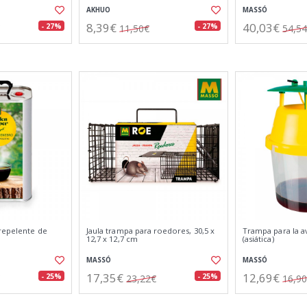
AKHUO
MASSÓ
8,39€
40,03€
- 27%
- 27%
11,50€
54,5
repelente de
Jaula trampa para roedores, 30,5 x
Trampa para la av
12,7 x 12,7 cm
(asiática)
MASSÓ
MASSÓ
17,35€
12,69€
- 25%
- 25%
23,22€
16,9