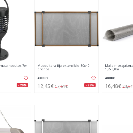
 matainsectos 7w.
Mosquitera fija extensible 50x40
Malla mosquitera 
bronce
1,2x3,0m
AKHUO
AKHUO
12,45€
16,48€
- 29%
- 29%
17,61€
23,3