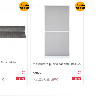
Envío
Envío
Gratis
Gratis
fibra vidrio
Mosquitera puerta batiente 100x220
AKHUO
73,05€
- 21%
- 20%
31€
91,07€