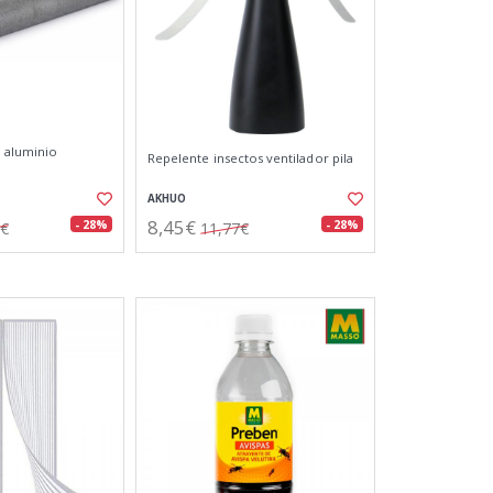
 aluminio
Repelente insectos ventilador pila
AKHUO
8,45€
- 28%
- 28%
8€
11,77€