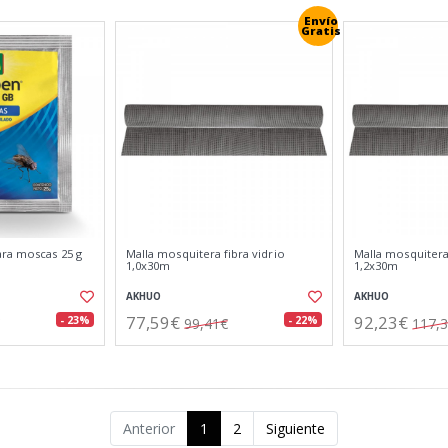
Envío
Gratis
ra moscas 25 g
Malla mosquitera fibra vidrio
Malla mosquitera 
1,0x30m
1,2x30m
AKHUO
AKHUO
77,59€
92,23€
- 23%
- 22%
99,41€
117,
Anterior
1
2
Siguiente