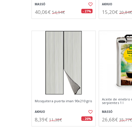
MASSÓ
AKHUO
40,06€
15,20€
- 27%
54,94€
20,84€
Aceite de enebro 
Mosquitera puerta iman 90x210 gris
serpientes 1 l
AKHUO
MASSÓ
8,39€
26,68€
- 26%
11,38€
35,77€