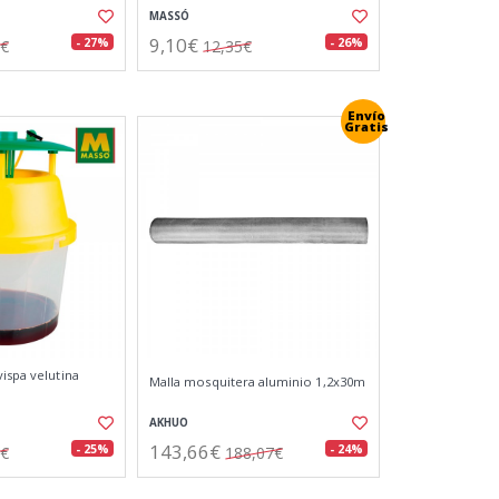
MASSÓ
9,10€
- 27%
- 26%
4€
12,35€
Envío
Gratis
ispa velutina
Malla mosquitera aluminio 1,2x30m
AKHUO
143,66€
- 25%
- 24%
0€
188,07€