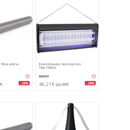
fibra vidrio
Exterminador led insectos
16w.150m2
AKHUO
46,21€
- 29%
- 29%
1€
65,36€