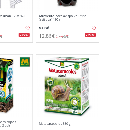
ta iman 120x240
Atrayente para avispa velutina
(asiática) 190 ml
MASSÓ
12,86€
- 27%
- 27%
1€
17,66€
para topos
Matacaracoles 350 g
, 2 uds