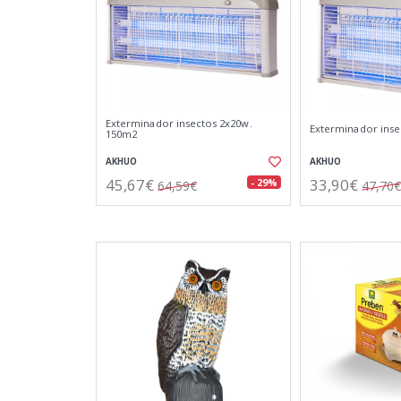
Exterminador insectos 2x20w.
Exterminador inse
150m2
AKHUO
AKHUO
45,67€
33,90€
- 29%
64,59€
47,70€