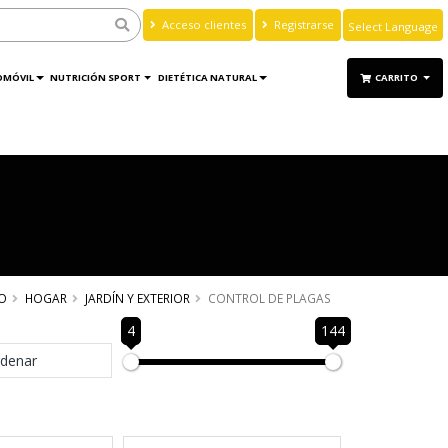
Acceso clientes
Registrarse
Powered by
Translate
OMÓVIL
NUTRICIÓN SPORT
DIETÉTICA NATURAL
CARRITO
IO
HOGAR
JARDÍN Y EXTERIOR
CONTROL DE PLAGAS
4
144
denar