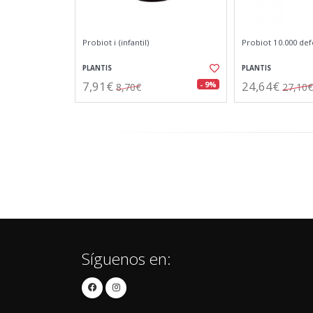
Probiot i (infantil)
Probiot 10.000 def
PLANTIS
PLANTIS
7,91€
24,64€
- 9%
8,70€
27,10€
Síguenos en: