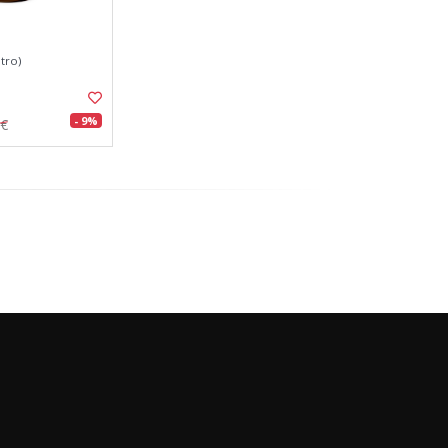
tro)
- 9%
0€