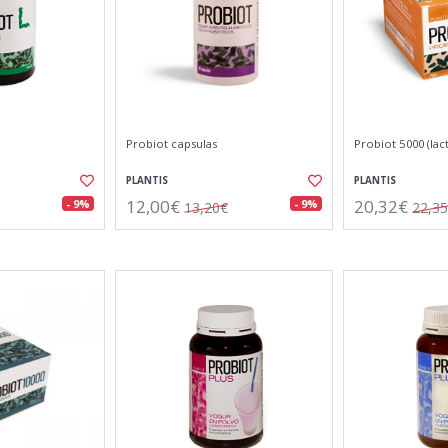
Probiot capsulas
Probiot 5000 (lac
PLANTIS
PLANTIS
12,00€
20,32€
- 9%
- 9%
13,20€
22,3