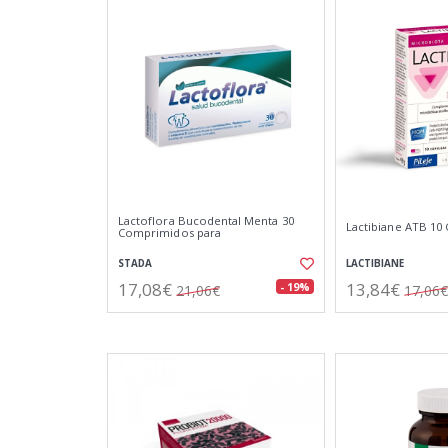
Lactoflora Bucodental Menta 30
Lactibiane ATB 10 
Comprimidos para
STADA
LACTIBIANE
17,08€
13,84€
- 19%
21,06€
17,06€