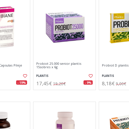
Probiot 25.000 senior plantis
Capsulas Pileje
Probiot D plantis
15sobres x 6g
PLANTIS
PLANTIS
17,45€
8,18€
- 19%
- 9%
19,20€
9,00€