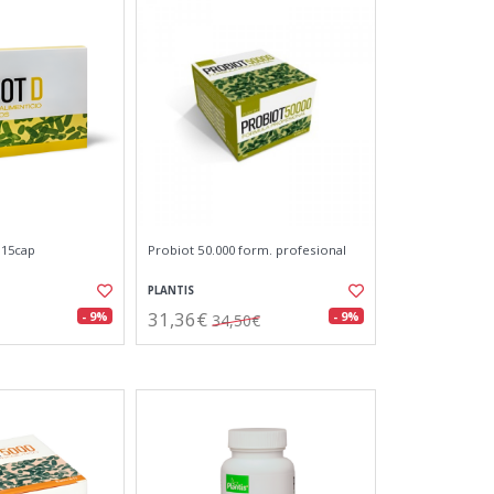
 15cap
Probiot 50.000 form. profesional
PLANTIS
31,36€
- 9%
- 9%
34,50€