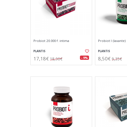
Probiot 20.000 f. intima
Probiot l (laxante)
PLANTIS
PLANTIS
17,18€
8,50€
- 9%
18,90€
9,35€