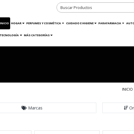
INICIO
HOGAR
PERFUMES Y COSMÉTICA
CUIDADO E HIGIENE
PARAFARMACIA
AUT
TECNOLOGÍA
MÁS CATEGORÍAS
INICIO
Marcas
Or