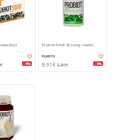
tobacillus)
Probiot fresh 30 comp. mastic
PLANTIS
8,91€
- 9%
- 9%
5€
9,80€