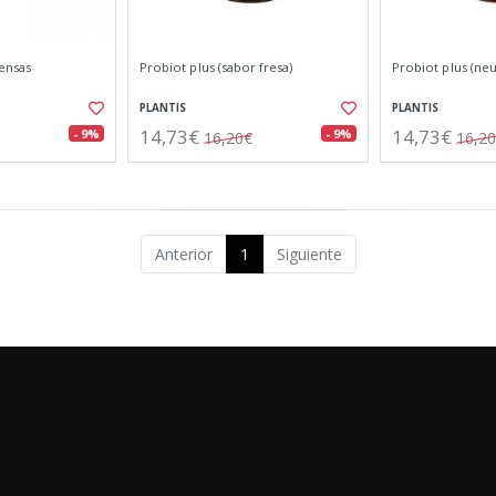
ensas
Probiot plus (sabor fresa)
Probiot plus (neu
PLANTIS
PLANTIS
14,73€
14,73€
- 9%
- 9%
16,20€
16,2
Anterior
1
Siguiente