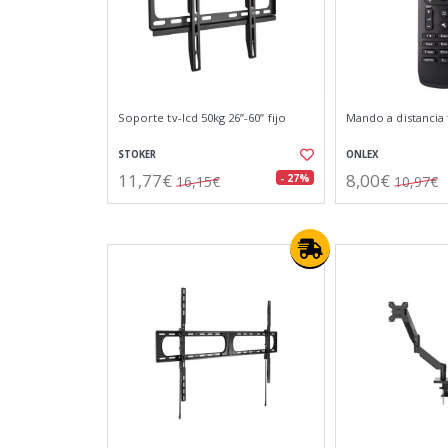
Soporte tv-lcd 50kg 26”-60” fijo
Mando a distancia t
STOKER
ONLEX
11,77€
8,00€
- 27%
16,15€
10,97€