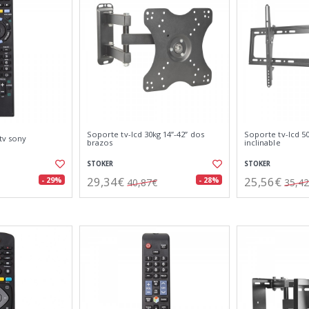
Soporte tv-lcd 30kg 14”-42” dos
Soporte tv-lcd 50
tv sony
brazos
inclinable
STOKER
STOKER
29,34€
25,56€
- 29%
- 28%
40,87€
35,4