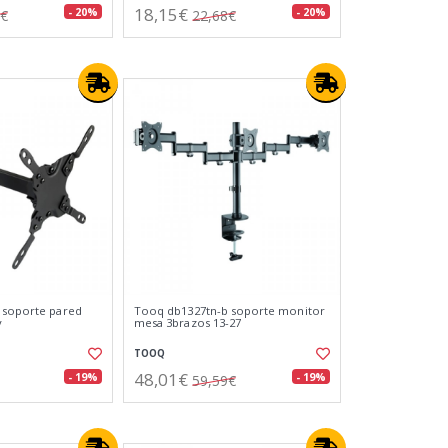
18,15€
- 20%
- 20%
2€
22,68€
 soporte pared
Tooq db1327tn-b soporte monitor
v
mesa 3brazos 13-27
TOOQ
48,01€
- 19%
- 19%
59,59€