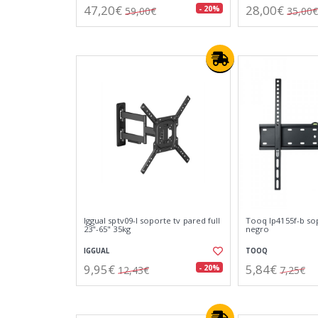
47,20€
28,00€
- 20%
59,00€
35,00€
Iggual sptv09-l soporte tv pared full
Tooq lp4155f-b sop
23"-65" 35kg
negro
IGGUAL
TOOQ
9,95€
5,84€
- 20%
12,43€
7,25€