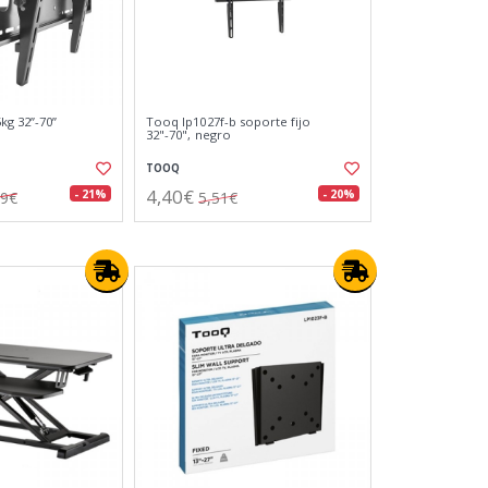
kg 32”-70”
Tooq lp1027f-b soporte fijo
32"-70", negro
TOOQ
4,40€
- 21%
- 20%
79€
5,51€