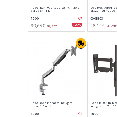
Tooq lp3710t-b soporte inclinable
Coolbox soporte 
pared 37"-140"
brazo neumático
TOOQ
COOLBOX
30,65€
28,19€
- 20%
38,32€
35,24€
Tooq soporte mesa incli/gira 1
Tooq lp6070tn-b s
brazo 13" a 32"
incl/girat. 37" a 70"
TOOQ
TOOQ