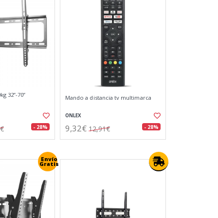
kg 32”-70”
Mando a distancia tv multimarca
ONLEX
9,32€
- 28%
- 28%
2€
12,91€
Envío
Gratis