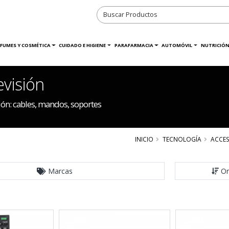
RFUMES Y COSMÉTICA
CUIDADO E HIGIENE
PARAFARMACIA
AUTOMÓVIL
NUTRICIÓN
visión
ón: cables, mandos, soportes
INICIO
TECNOLOGÍA
ACCE
Marcas
Or