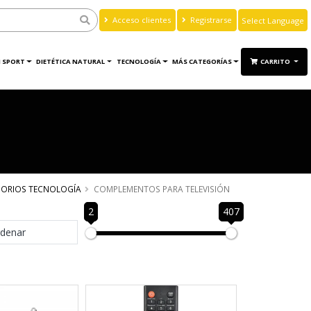
Acceso clientes
Registrarse
Powered by
Translate
 SPORT
DIETÉTICA NATURAL
TECNOLOGÍA
MÁS CATEGORÍAS
CARRITO
SORIOS TECNOLOGÍA
COMPLEMENTOS PARA TELEVISIÓN
2
407
denar