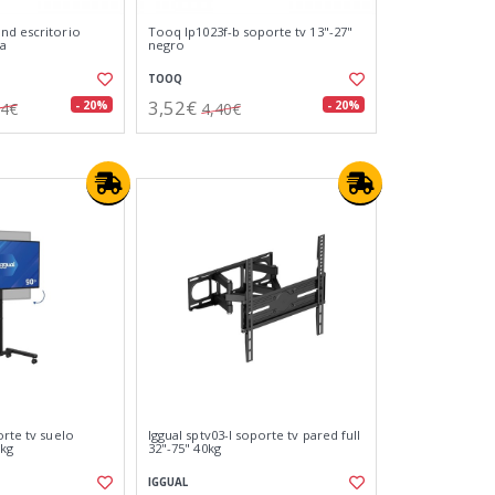
nd escritorio
Tooq lp1023f-b soporte tv 13"-27"
ra
negro
TOOQ
3,52€
- 20%
- 20%
84€
4,40€
orte tv suelo
Iggual sptv03-l soporte tv pared full
0kg
32"-75" 40kg
IGGUAL