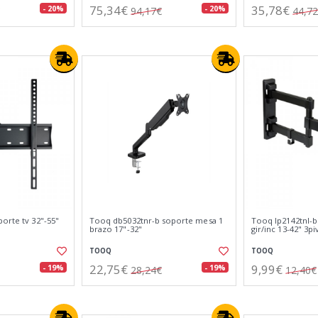
75,34€
35,78€
- 20%
- 20%
94,17€
44,7
orte tv 32"-55"
Tooq db5032tnr-b soporte mesa 1
Tooq lp2142tnl-b
brazo 17"-32"
gir/inc 13-42" 3pi
TOOQ
TOOQ
22,75€
9,99€
- 19%
- 19%
28,24€
12,40€