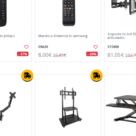
Soporte tv-lcd 55
v philips
Mando a distancia tv samsung
articulado
ONLEX
STOKER
8,00€
81,05€
- 27%
- 26%
10,85€
102,