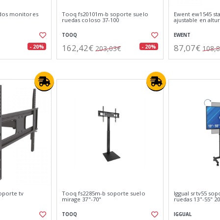
dos monitores
Tooq fs20101m-b soporte suelo
Ewent ew1545 sta
ruedas coloso 37-100
ajustable en altu
TOOQ
EWENT
162,42€
87,07€
- 20%
- 20%
203,03€
108,
oporte tv
Tooq fs2285m-b soporte suelo
Iggual srtv55 sop
mirage 37"-70"
ruedas 13"-55" 2
TOOQ
IGGUAL