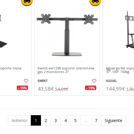
soporte mesa
Ewent ew1538 soporte sobremesa
Iggual goliat sop
gas 2 monitores 27
37"-100" 150kg
EWENT
IGGUAL
43,58€
144,99€
- 19%
- 19%
54,09€
179
Anterior
1
2
3
4
5
…
7
Siguiente