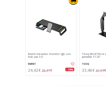
Ewent elevador monitor rgb con
Tooq db1471tn-b 
hub usb 3.0
pantalla 17-32"
EWENT
TOOQ
24,42€
33,46€
- 19%
30,31€
41,53€