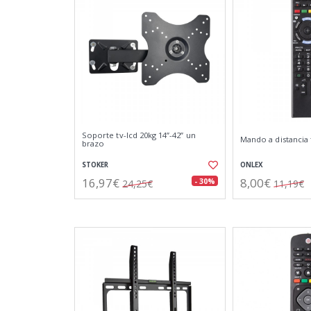
Soporte tv-lcd 20kg 14”-42” un
Mando a distancia 
brazo
STOKER
ONLEX
16,97€
8,00€
- 30%
24,25€
11,19€