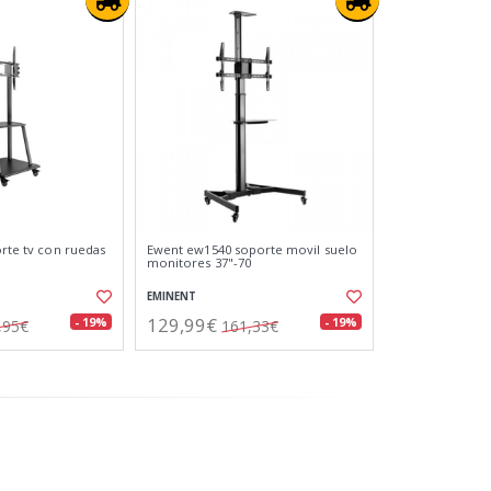
orte tv con ruedas
Ewent ew1540 soporte movil suelo
monitores 37"-70
EMINENT
129,99€
- 19%
- 19%
,95€
161,33€