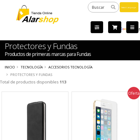
Powered
by
Tra
Protectores y Fundas
Productos de primeras marcas para Fundas
INICIO
TECNOLOGÍA
ACCESORIOS TECNOLOGÍA
PROTECTORES Y FUNDAS
Total de productos disponibles
113
Oferta