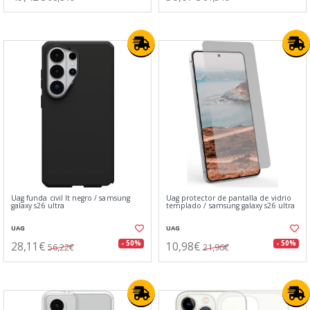
Uag funda civil lt negro / samsung
Uag protector de pantalla de vidrio
galaxy s26 ultra
templado / samsung galaxy s26 ultra
UAG
UAG
28,11€
10,98€
- 50%
- 50%
56,22€
21,96€