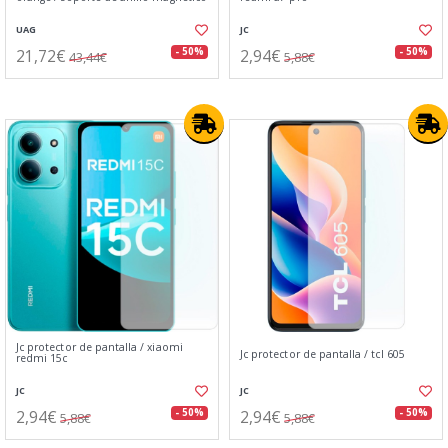
UAG
JC
21,72€
2,94€
- 50%
- 50%
43,44€
5,88€
Jc protector de pantalla / xiaomi
Jc protector de pantalla / tcl 605
redmi 15c
JC
JC
2,94€
2,94€
- 50%
- 50%
5,88€
5,88€