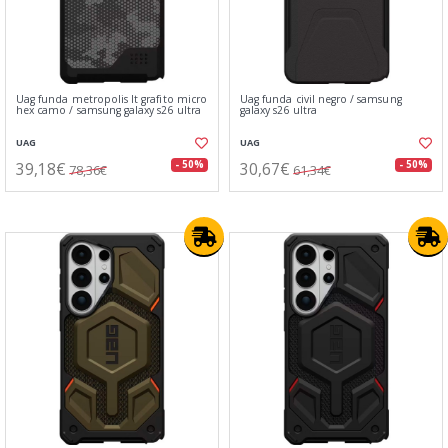
Uag funda metropolis lt grafito micro
Uag funda civil negro / samsung
hex camo / samsung galaxy s26 ultra
galaxy s26 ultra
UAG
UAG
39,18€
30,67€
- 50%
- 50%
78,36€
61,34€