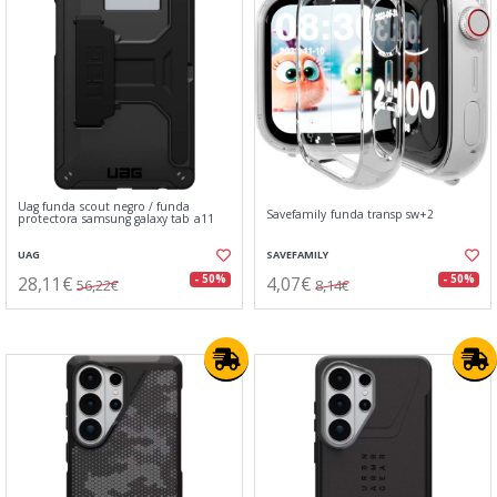
Uag funda scout negro / funda
Savefamily funda transp sw+2
protectora samsung galaxy tab a11
UAG
SAVEFAMILY
28,11€
4,07€
- 50%
- 50%
56,22€
8,14€