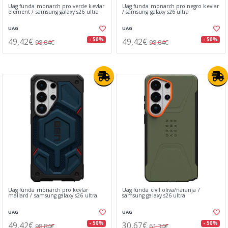
Uag funda monarch pro verde kevlar
Uag funda monarch pro negro kevlar
element / samsung galaxy s26 ultra
/ samsung galaxy s26 ultra
UAG
UAG
49,42€
49,42€
- 50%
- 50%
98,84€
98,84€
Uag funda monarch pro kevlar
Uag funda civil oliva/naranja /
mallard / samsung galaxy s26 ultra
samsung galaxy s26 ultra
UAG
UAG
49,42€
30,67€
- 50%
- 50%
98,84€
61,34€