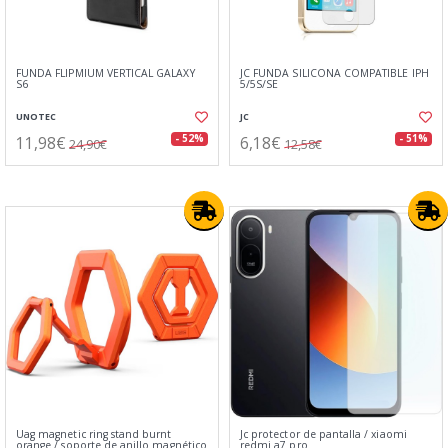
FUNDA FLIPMIUM VERTICAL GALAXY
JC FUNDA SILICONA COMPATIBLE IPH
S6
5/5S/SE
UNOTEC
JC
11,98€
6,18€
- 52%
- 51%
24,90€
12,58€
Uag magnetic ring stand burnt
Jc protector de pantalla / xiaomi
orange / soporte de anillo magnético
redmi a7 pro