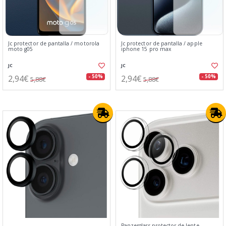
Jc protector de pantalla / motorola
Jc protector de pantalla / apple
moto g05
iphone 15 pro max
JC
JC
2,94€
2,94€
- 50%
- 50%
5,88€
5,88€
Panzerglass protector de lente⁣