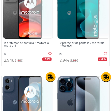
Jc protector de pantalla / motorola
Jc protector de pantalla / motorola
moto g15
moto g06
JC
JC
2,94€
2,94€
- 50%
- 50%
5,88€
5,88€