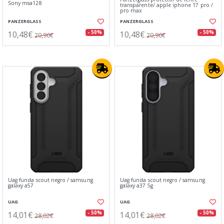
Sony msa128
transparente/ apple iphone 17 pro /
pro max
PANZERGLASS
PANZERGLASS
10,48€
10,48€
- 50%
- 50%
20,96€
20,96€
Uag funda scout negro / samsung
Uag funda scout negro / samsung
galaxy a57
galaxy a37 5g
UAG
UAG
14,01€
14,01€
- 50%
- 50%
28,02€
28,02€