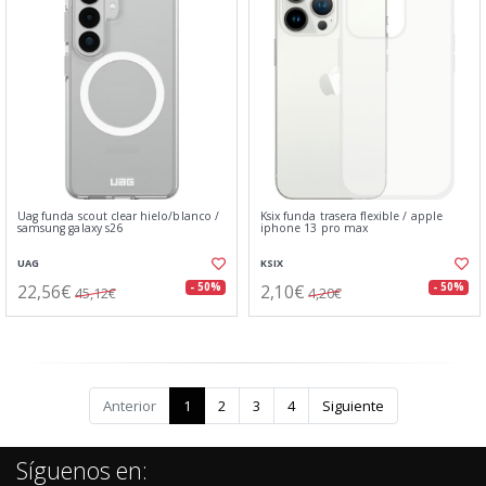
Uag funda scout clear hielo/blanco⁤⁣ /
Ksix funda trasera flexible / apple
samsung galaxy s26
iphone 13 pro max
UAG
KSIX
22,56€
2,10€
- 50%
- 50%
45,12€
4,20€
Anterior
1
2
3
4
Siguiente
Síguenos en: