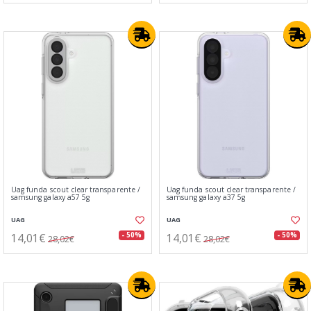
Uag funda scout clear transparente /
Uag funda scout clear transparente /
samsung galaxy a57 5g
samsung galaxy a37 5g
UAG
UAG
14,01€
14,01€
- 50%
- 50%
28,02€
28,02€