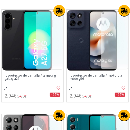
Jc protector de pantalla / samsung
Jc protector de pantalla / motorola
galaxy a27
moto g56
JC
JC
2,94€
2,94€
- 50%
- 50%
5,88€
5,88€