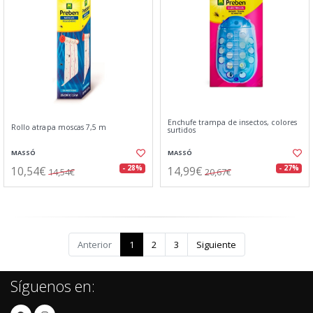
Enchufe trampa de insectos, colores
Rollo atrapa moscas 7,5 m
surtidos
MASSÓ
MASSÓ
10,54€
14,99€
- 28%
- 27%
14,54€
20,67€
Anterior
1
2
3
Siguiente
Síguenos en: