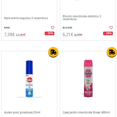
Bloom insecticida eléctrico 2
Raid antimosquitos 3 recambios
recambios
RAID
BLOOM
7,38€
6,21€
- 38%
- 38%
11,92€
9,99€
Autan post picaduras 25ml
Casa Jardin insecticida Rosas 600ml