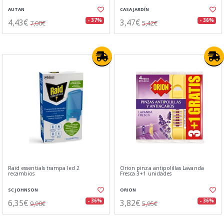
AUTAN
CASA JARDÍN
4,43€
3,47€
- 37%
- 36%
7,00€
5,42€
Raid essentials trampa led 2
Orion pinza antipolillas Lavanda
recambios
Fresca 3+1 unidades
SC JOHNSON
ORION
6,35€
3,82€
- 36%
- 36%
9,90€
5,95€