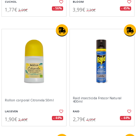
CUCHOL
BLOOM
1,77€
3,99€
- 56%
- 45%
3,99€
7,30€
Raid insecticida Frescor Natural
Rollon corporal Citronela 50ml
400ml
LAISEVEN
RAID
1,90€
2,79€
- 44%
- 44%
3,40€
4,95€