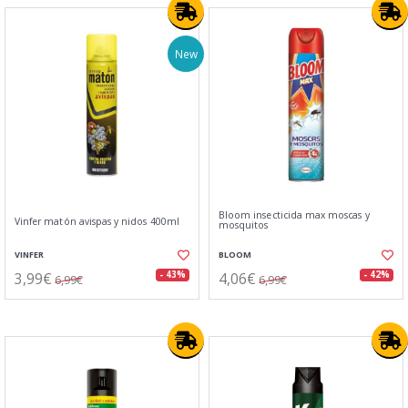
New
Bloom insecticida max moscas y
Vinfer matón avispas y nidos 400ml
mosquitos
VINFER
BLOOM
3,99€
4,06€
- 43%
- 42%
6,99€
6,99€