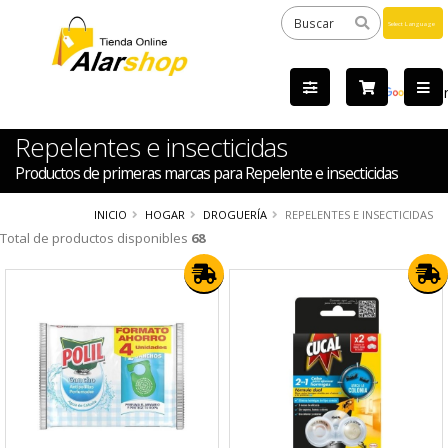
Powered
by
Tra
Repelentes e insecticidas
Productos de primeras marcas para Repelente e insecticidas
INICIO
HOGAR
DROGUERÍA
REPELENTES E INSECTICIDAS
Total de productos disponibles
68