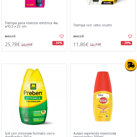
Trampa para insectos eléctrica 4w,
Trampa con cebo oculto
ø10,5 x 22 cm
MASSÓ
MASSÓ
25,78€
11,86€
- 30%
- 29%
36,65€
16,77€
Gel con citronela formato cono
Autan repelente insecticida
dosificador 150 g
vaporizador 100ml