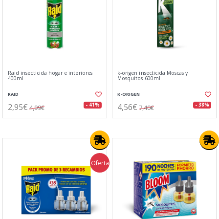
Raid insecticida hogar e interiores
k-origen insecticida Moscas y
400ml
Mosquitos 600ml
RAID
K-ORIGEN
2,95€
4,56€
- 41%
- 38%
4,99€
7,40€
Oferta