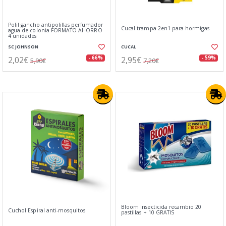
Polil gancho antipolillas perfumador
Cucal trampa 2en1 para hormigas
agua de colonia FORMATO AHORRO
4 unidades
SC JOHNSON
CUCAL
2,02€
2,95€
- 66%
- 59%
5,90€
7,20€
Bloom insecticida recambio 20
Cuchol Espiral anti-mosquitos
pastillas + 10 GRATIS