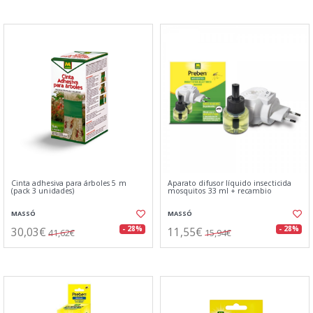
Cinta adhesiva para árboles 5 m
Aparato difusor líquido insecticida
(pack 3 unidades)
mosquitos 33 ml + recambio
MASSÓ
MASSÓ
30,03€
11,55€
- 28%
- 28%
41,62€
15,94€