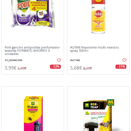
Polil gancho antipolillas perfumador
AUTAN Repelente multi insectos
lavanda FORMATO AHORRO 4
spray 100ml
unidades
SC JOHNSON
AUTAN
3,99€
5,68€
- 32%
- 31%
5,90€
8,20€