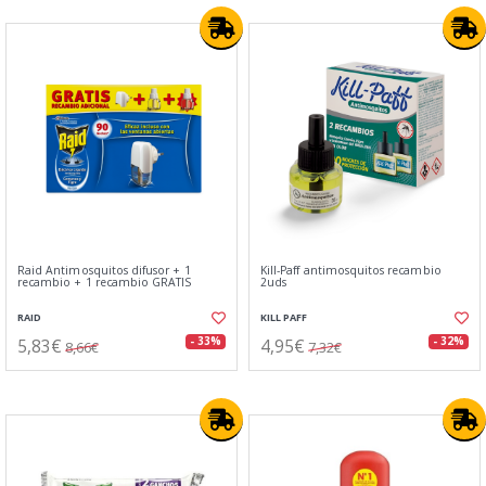
Raid Antimosquitos difusor + 1
Kill-Paff antimosquitos recambio
recambio + 1 recambio GRATIS
2uds
RAID
KILL PAFF
5,83€
4,95€
- 33%
- 32%
8,66€
7,32€