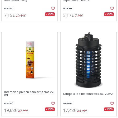
MASSÓ
AUTAN
7,15€
5,17€
- 29%
- 29%
10,11€
7,29€
Insecticida preben para avisperos 750
Lampara led matainsectos 3w. 20m2
ml
MASSÓ
AKHUO
19,68€
17,48€
- 29%
- 29%
27,58€
24,47€