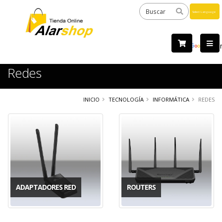
Powered
by
Tra
Redes
INICIO
TECNOLOGÍA
INFORMÁTICA
REDES
ADAPTADORES RED
ROUTERS