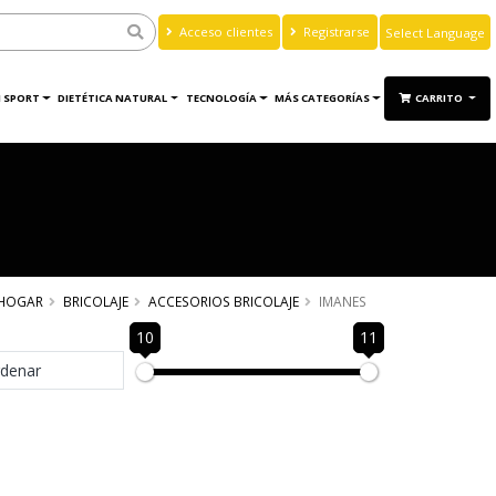
Acceso clientes
Registrarse
Powered by
Translate
 SPORT
DIETÉTICA NATURAL
TECNOLOGÍA
MÁS CATEGORÍAS
CARRITO
HOGAR
BRICOLAJE
ACCESORIOS BRICOLAJE
IMANES
10
11
denar