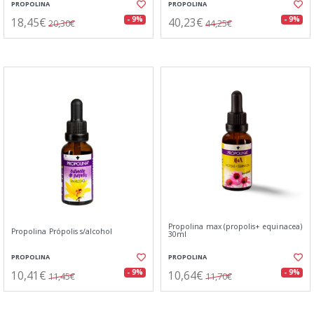
PROPOLINA
PROPOLINA
18,45€
40,23€
- 9%
- 9%
20,30€
44,25€
Propolina max (propolis+ equinacea)
Propolina Própolis s/alcohol
30ml
PROPOLINA
PROPOLINA
10,41€
10,64€
- 9%
- 9%
11,45€
11,70€