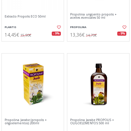
Propolina ungüento propolis +
Extracto Propolis ECO 50ml
aceites esenciales 50 ml
PLANTIS
PROPOLINA
14,45€
13,36€
- 9%
- 9%
15,90€
14,70€
Propolina Jarabe (propolis +
Propolina Jarabe PROPOLIS +
oligoelementos) 200ml
OLIGOELEMENTOS 500 ml