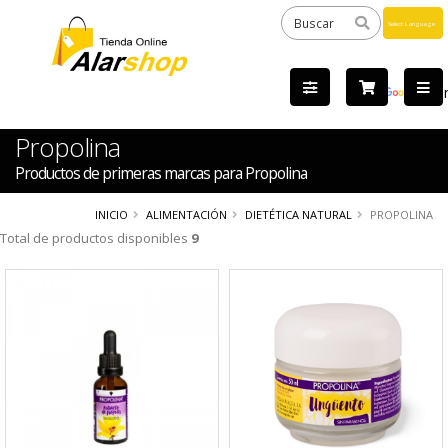
Powered
by
Tra
Propolina
Productos de primeras marcas para Propolina
INICIO
ALIMENTACIÓN
DIETÉTICA NATURAL
PROPOLINA
Total de productos disponibles
9