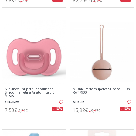
7,83€
82,79€
9,65€
101,30€
Suavinex Chupete Todosilicona
Mushie Portachupetes Silicona Blush
Smoothie Tetina Anatómica 0-6
Ref47900
Meses
SUAVINEX
MUSHIE
7,53€
15,92€
- 18%
- 18%
9,21€
19,47€