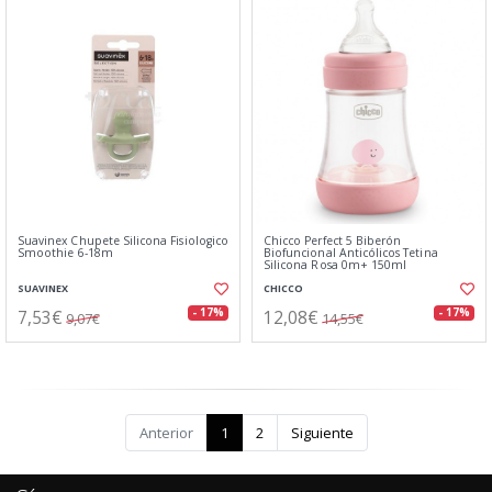
Suavinex Chupete Silicona Fisiologico
Chicco Perfect 5 Biberón
Smoothie 6-18m
Biofuncional Anticólicos Tetina
Silicona Rosa 0m+ 150ml
SUAVINEX
CHICCO
7,53€
12,08€
- 17%
- 17%
9,07€
14,55€
Anterior
1
2
Siguiente