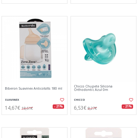
Chicco Chupete Silicona
Biberon Suavinex Anticolsilts 180 ml
Orthodontic Azul 0m
SUAVINEX
CHICCO
14,67€
6,53€
- 21%
- 21%
18,61€
8,27€