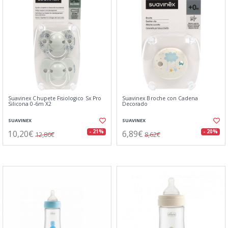
Suavinex Chupete Fisiologico Sx Pro
Suavinex Broche con Cadena
Silicona 0-6m X2
Decorado
SUAVINEX
SUAVINEX
10,20€
6,89€
- 21%
- 20%
12,86€
8,62€