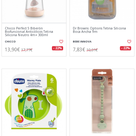
Chicco Perfect 5 Biberón
Dr Browns Options Tetina Silicona
Biofuncional Anticólicos Tetina
Boca Ancha 9m
Silicona Neutro 4m+ 300ml
CHICCO
BEBE INNOVA
13,90€
7,83€
- 22%
- 22%
17,77€
10,01€