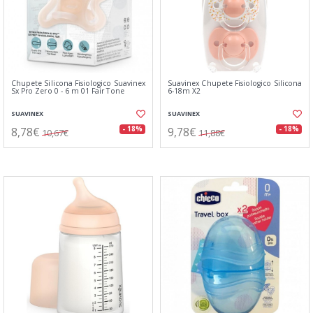
Chupete Silicona Fisiologico Suavinex
Suavinex Chupete Fisiologico Silicona
Sx Pro Zero 0 - 6 m 01 Fair Tone
6-18m X2
SUAVINEX
SUAVINEX
8,78€
9,78€
- 18%
- 18%
10,67€
11,88€