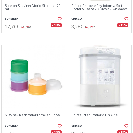
Biberon Suavinex Vidrio Silicona 120
Chicco Chupete Physioforma Soft
ml
Crystal Silicona 2-6 Meses 2 Unidades
SUAVINEX
CHICCO
12,76€
8,28€
- 19%
- 19%
15,84€
10,21€
Suavinex Dosificador Leche en Polvo
Chicco Esterilizador All In One
SUAVINEX
CHICCO
- 19%
- 18%