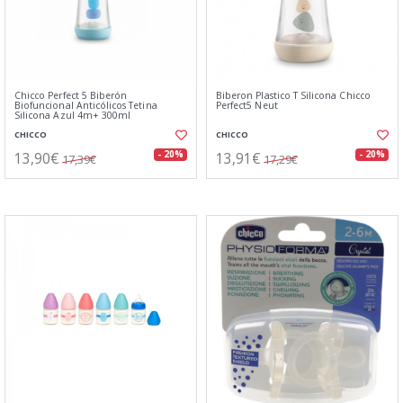
Chicco Perfect 5 Biberón
Biberon Plastico T Silicona Chicco
Biofuncional Anticólicos Tetina
Perfect5 Neut
Silicona Azul 4m+ 300ml
CHICCO
CHICCO
13,90€
13,91€
- 20%
- 20%
17,39€
17,29€