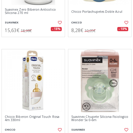
Suavinex Zero Biberon Anticolico
Chicco Portachupetes Doble Azul
Silicona 270 ml
SUAVINEX
CHICCO
15,63€
8,28€
- 18%
- 18%
18,98€
10,05€
Chicco Biberon Original Touch Rosa
Suavinex Chupete Silicona Fisiologico
4m 330ml
Wonder Sx 0-6m
CHICCO
SUAVINEX