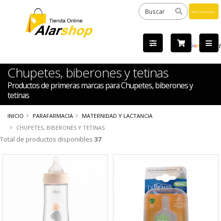
Powered
by
Tra
Chupetes, biberones y tetinas
Productos de primeras marcas para Chupetes, biberones y
tetinas
INICIO
PARAFARMACIA
MATERNIDAD Y LACTANCIA
CHUPETES, BIBERONES Y TETINAS
Total de productos disponibles
37