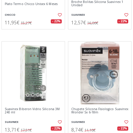
Broche Bolitas Silicona Suavinex 1
Plato Termo Chicco Unisex 6 Meses
Unidad
CHICCO
SUAVINEX
11,95€
12,57€
- 22%
- 22%
15,27€
16,06€
Suavinex Biberon Vidrio Silicona 3M
Chupete Silicona Fisiologico Suavinex
240 ml
Wonder Sx 6-18m
SUAVINEX
SUAVINEX
13,71€
8,74€
- 22%
- 22%
17,51€
11,16€