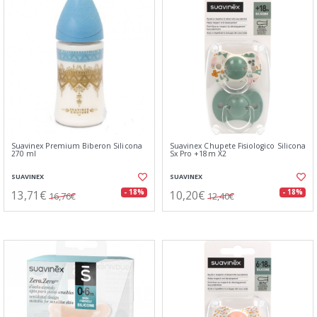
Suavinex Premium Biberon Silicona
Suavinex Chupete Fisiologico Silicona
270 ml
Sx Pro +18m X2
SUAVINEX
SUAVINEX
13,71€
10,20€
- 18%
- 18%
16,76€
12,40€