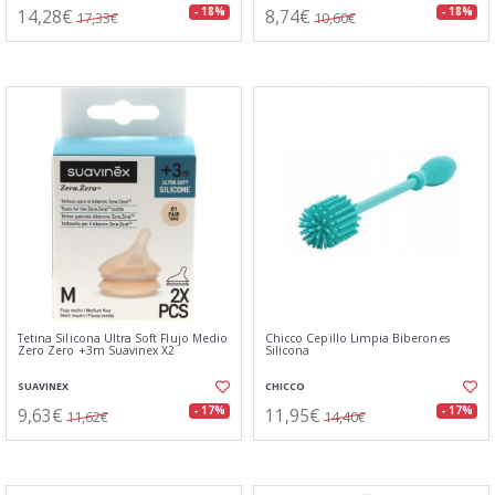
14,28€
8,74€
- 18%
- 18%
17,33€
10,60€
Tetina Silicona Ultra Soft Flujo Medio
Chicco Cepillo Limpia Biberones
Zero Zero +3m Suavinex X2
Silicona
SUAVINEX
CHICCO
9,63€
11,95€
- 17%
- 17%
11,62€
14,40€