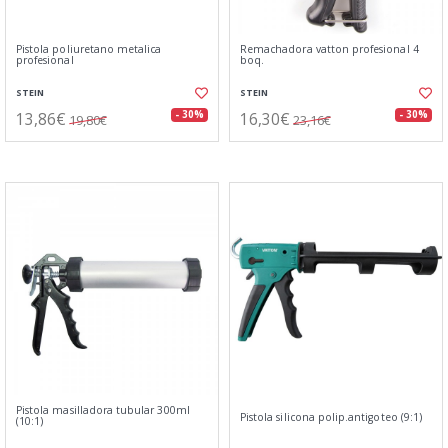
Pistola poliuretano metalica
Remachadora vatton profesional 4
profesional
boq.
STEIN
STEIN
13,86€
16,30€
- 30%
- 30%
19,80€
23,16€
Pistola masilladora tubular 300ml
Pistola silicona polip.antigoteo (9:1)
(10:1)