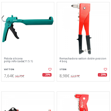
Pistola silicona
Remachadora vatton doble posicion
polip.reforzada(11.5:1)
4 boq.
VATTON
STEIN
7,64€
8,98€
- 29%
- 29%
10,75€
12,57€