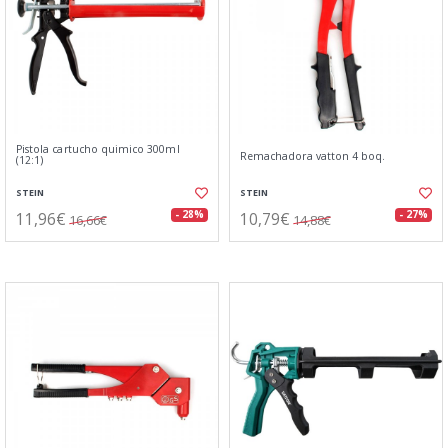
Pistola cartucho quimico 300ml
Remachadora vatton 4 boq.
(12:1)
STEIN
STEIN
11,96€
10,79€
- 28%
- 27%
16,66€
14,88€