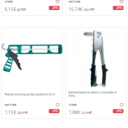
STEIN
VATTON
6,15€
10,74€
- 29%
- 29%
8,70€
15,19€
Remachadora vatton cromada 4
Pistola silicona polip.skeleton (6:1)
boq.
VATTON
STEIN
7,15€
7,88€
- 29%
- 29%
10,11€
11,14€