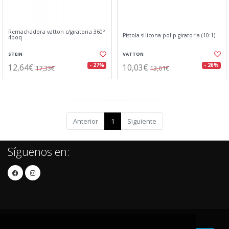
Remachadora vatton c/giratoria 360º
Pistola silicona polip.giratoria (10:1)
4boq
STEIN
VATTON
12,64€
10,03€
- 27%
- 26%
17,33€
13,61€
Anterior
1
Siguiente
Síguenos en: