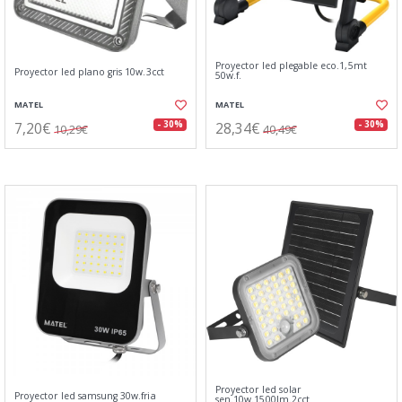
Proyector led plegable eco.1,5mt
Proyector led plano gris 10w.3cct
50w.f.
MATEL
MATEL
7,20€
28,34€
- 30%
- 30%
10,29€
40,49€
Proyector led solar
Proyector led samsung 30w.fria
sen.10w.1500lm.2cct