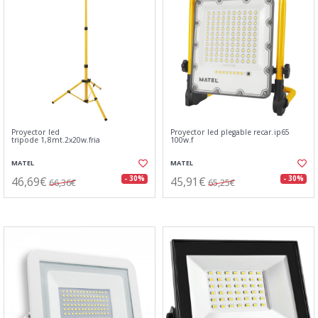
Proyector led
Proyector led plegable recar.ip65
tripode 1,8mt.2x20w.fria
100w.f
MATEL
MATEL
46,69€
45,91€
- 30%
- 30%
66,36€
65,25€