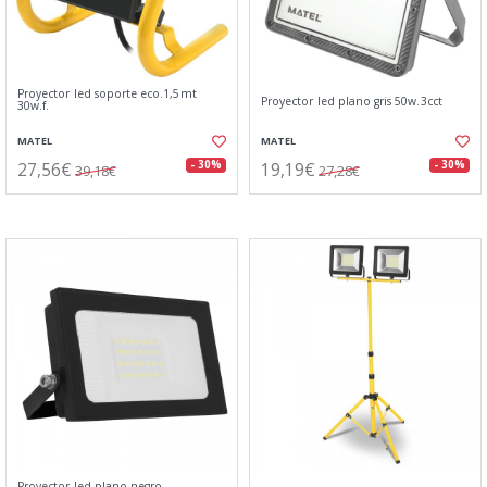
Proyector led soporte eco.1,5mt
Proyector led plano gris 50w.3cct
30w.f.
MATEL
MATEL
27,56€
19,19€
- 30%
- 30%
39,18€
27,28€
Proyector led plano negro