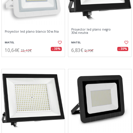
Proyector led plano negro
Proyector led plano blanco 50w.fria
30w.neutra
MATEL
MATEL
10,64€
6,83€
- 30%
- 30%
15,12€
9,70€