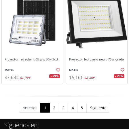
Proyector led solar ip65 gris 50w.3cct
Proyector led plano negro 75w.calida
MATEL
MATEL
43,64€
15,16€
- 29%
- 29%
61,72€
21,44€
Anterior
1
2
3
4
5
Siguiente
Síguenos en: