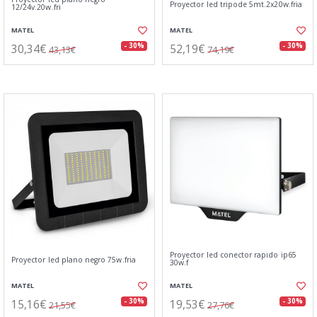
Proyector led tripode 5mt.2x20w.fria
12/24v.20w.fri
MATEL
MATEL
30,34€
52,19€
- 30%
- 30%
43,13€
74,19€
Proyector led conector rapido ip65
Proyector led plano negro 75w.fria
30w.f
MATEL
MATEL
15,16€
19,53€
- 30%
- 30%
21,55€
27,76€