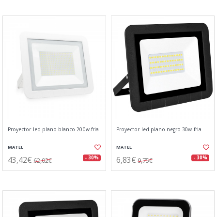
Proyector led plano blanco 200w.fria
Proyector led plano negro 30w.fria
MATEL
MATEL
43,42€
6,83€
- 30%
- 30%
62,02€
9,75€