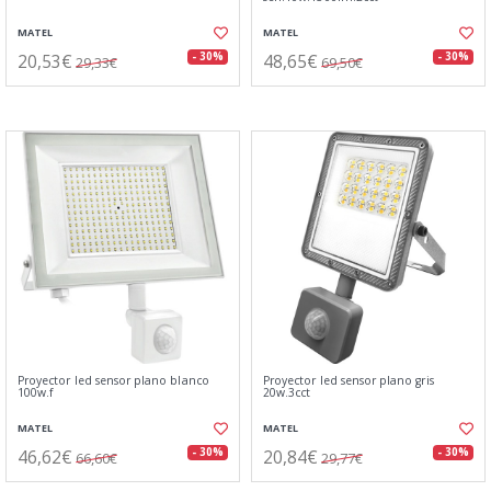
MATEL
MATEL
20,53€
48,65€
- 30%
- 30%
29,33€
69,50€
Proyector led sensor plano blanco
Proyector led sensor plano gris
100w.f
20w.3cct
MATEL
MATEL
46,62€
20,84€
- 30%
- 30%
66,60€
29,77€