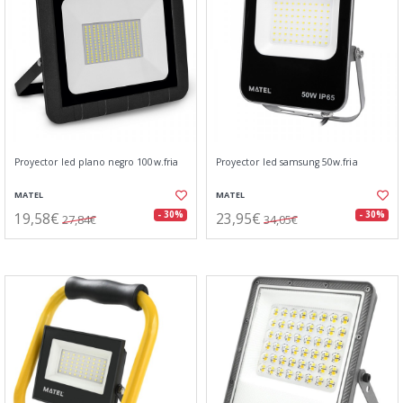
Proyector led plano negro 100w.fria
Proyector led samsung 50w.fria
MATEL
MATEL
19,58€
23,95€
- 30%
- 30%
27,84€
34,05€