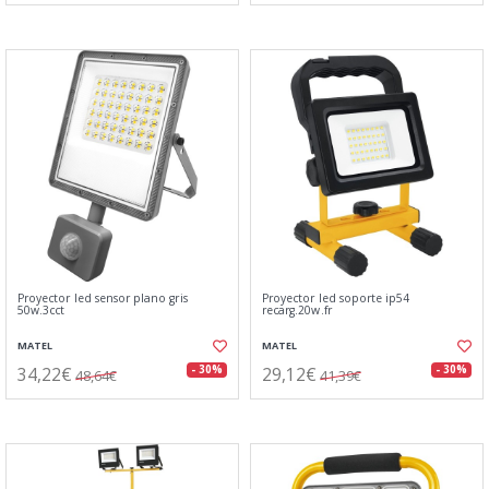
Proyector led sensor plano gris
Proyector led soporte ip54
50w.3cct
recarg.20w.fr
MATEL
MATEL
34,22€
29,12€
- 30%
- 30%
48,64€
41,39€