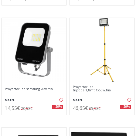
Proyector led
Proyector led samsung 20w.fria
tripode 1,8mt.1x50w.fria
MATEL
MATEL
14,55€
46,65€
- 29%
- 29%
20,58€
65,98€