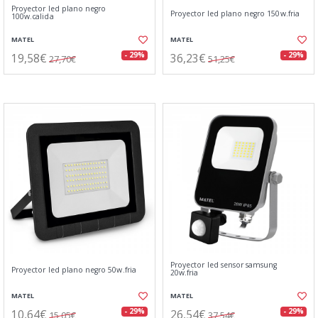
Proyector led plano negro
Proyector led plano negro 150w.fria
100w.calida
MATEL
MATEL
19,58€
36,23€
- 29%
- 29%
27,70€
51,25€
Proyector led sensor samsung
Proyector led plano negro 50w.fria
20w.fria
MATEL
MATEL
10,64€
26,54€
- 29%
- 29%
15,05€
37,54€