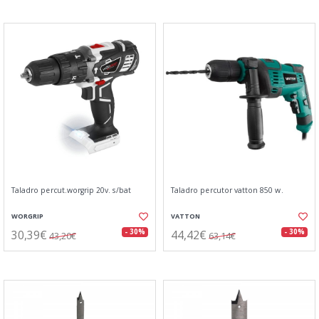
Taladro percut.worgrip 20v. s/bat
Taladro percutor vatton 850 w.
WORGRIP
VATTON
30,39€
44,42€
- 30%
- 30%
43,20€
63,14€