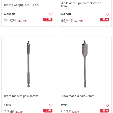
Minitaladro tipo dremel vatton
Bateria worgrip 20v. 1.3 ah.
150w.
WORGRIP
VATTON
20,82€
44,59€
- 28%
- 28%
28,85€
61,78€
Broca madera pala 16mm.
Broca madera pala 22mm.
STEIN
STEIN
2,34€
3,13€
- 28%
- 28%
3,24€
4,32€