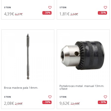
STEIN
STEIN
4,39€
1,81€
- 30%
- 30%
6,27€
2,58€
Portabrocas metal. manual 13mm.
Broca madera pala 14mm.
c/llave
STEIN
STEIN
2,08€
9,62€
- 30%
- 30%
2,96€
13,68€