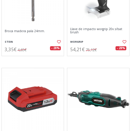
Llave de impacto worgrip 20v.s/bat
Broca madera pala 24mm.
brush
STEIN
WORGRIP
3,35€
54,21€
- 28%
- 28%
4,65€
75,12€