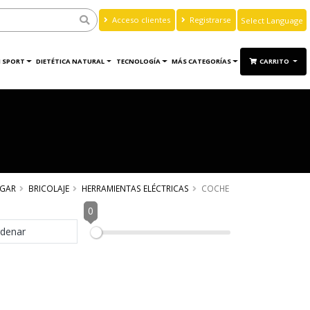
Acceso clientes
Registrarse
Powered by
Translate
 SPORT
DIETÉTICA NATURAL
TECNOLOGÍA
MÁS CATEGORÍAS
CARRITO
GAR
BRICOLAJE
HERRAMIENTAS ELÉCTRICAS
COCHE
0
denar