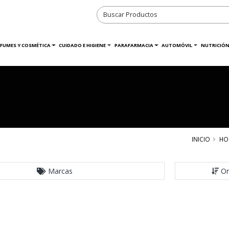
RFUMES Y COSMÉTICA
CUIDADO E HIGIENE
PARAFARMACIA
AUTOMÓVIL
NUTRICIÓN
INICIO
HO
Marcas
Or