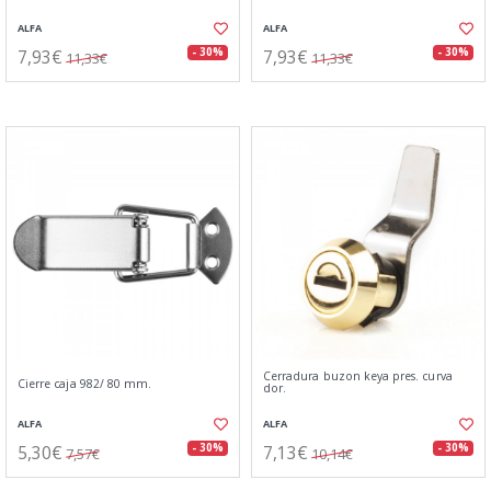
ALFA
ALFA
7,93€
7,93€
- 30%
- 30%
11,33€
11,33€
Cerradura buzon keya pres. curva
Cierre caja 982/ 80 mm.
dor.
ALFA
ALFA
5,30€
7,13€
- 30%
- 30%
7,57€
10,14€