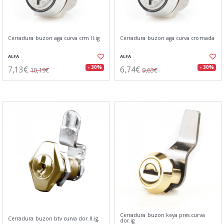
Cerradura buzon aga curva crm ll.ig
Cerradura buzon aga curva cromada
ALFA
ALFA
7,13€
6,74€
- 30%
- 30%
10,19€
9,63€
Cerradura buzon keya pres.curva
Cerradura buzon btv curva dor.ll.ig.
dor.ig