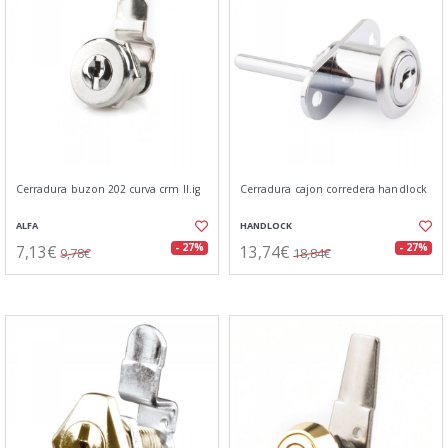
Cerradura buzon 202 curva crm ll.ig
Cerradura cajon corredera handlock
ALFA
HANDLOCK
7,13€
13,74€
- 27%
- 27%
9,78€
18,84€