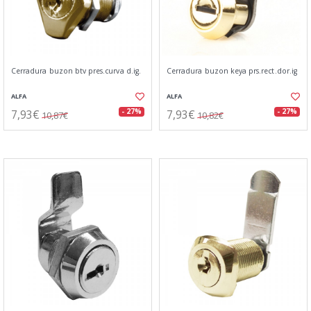
Cerradura buzon btv pres.curva d.ig.
Cerradura buzon keya prs.rect.dor.ig
ALFA
ALFA
7,93€
7,93€
- 27%
- 27%
10,87€
10,82€