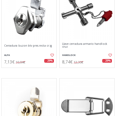
Llave cerradura armario handlock
Cerradura buzon btv pres.recta cr.ig
cruz
ALFA
HANDLOCK
7,13€
8,74€
- 29%
- 29%
10,04€
12,30€