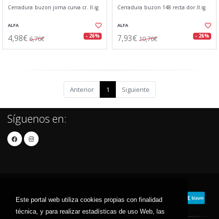
Cerradura buzon joma curva cr. ll.ig
Cerradura buzon 148 recta dor.ll.ig.
ALFA
ALFA
4,98€
7,93€
- 26%
- 26%
6,76€
10,76€
Anterior
1
Siguiente
Síguenos en:
Este portal web utiliza cookies propias con finalidad
técnica, y para realizar estadísticas de uso Web, las