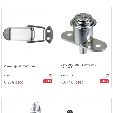
Cerradura puerta corredera
Cierre caja 982/100 mm.
handlock
ALFA
HANDLOCK
6,23€
13,74€
- 30%
- 30%
8,86€
19,53€