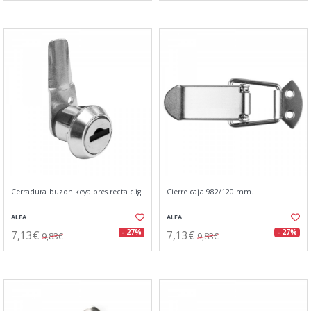
Cerradura buzon keya pres.recta c.ig
Cierre caja 982/120 mm.
ALFA
ALFA
7,13€
7,13€
- 27%
- 27%
9,83€
9,83€