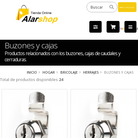
Powered
by
Tra
Buzones y cajas
Productos relacionados con los buzones, cajas de caudales y
cerraduras.
INICIO
HOGAR
BRICOLAJE
HERRAJES
BUZONES Y CAJAS
Total de productos disponibles
24