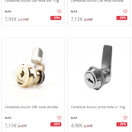
Cerradura buzon 208 recta dor. ll.ig
Cerradura buzon 238 recta dorada
ALFA
ALFA
7,93€
7,13€
- 29%
- 29%
11,10€
9,98€
Cerradura buzon 238 curva dorada
Cerradura buzon joma recta cr. ll.ig
ALFA
ALFA
7,13€
4,98€
- 28%
- 28%
9,93€
6,90€