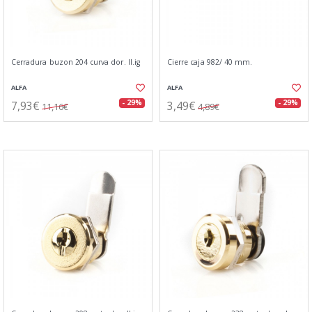
Cerradura buzon 204 curva dor. ll.ig
Cierre caja 982/ 40 mm.
ALFA
ALFA
7,93€
3,49€
- 29%
- 29%
11,16€
4,89€