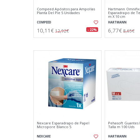
Compeed Apósitos para Ampollas
Hartmann Omnifix 
Planta Del Pie 5 Unidades
Esparadrapo de Tej
m X 10 cm
COMPEED
HARTMANN
10,11€
6,77€
- 22%
12,92€
8,65€
Nexcare Esparadrapo de Papel
Pehasoft Guantes 
Micropore Blanco 5
Talla m 100 Uds
NEXCARE
HARTMANN