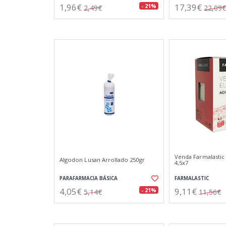
1,96€
17,39€
- 21%
2,49€
22,09€
Venda Farmalastic 
Algodon Lusan Arrollado 250gr
4,5x7
PARAFARMACIA BÁSICA
FARMALASTIC
4,05€
9,11€
- 21%
5,14€
11,56€