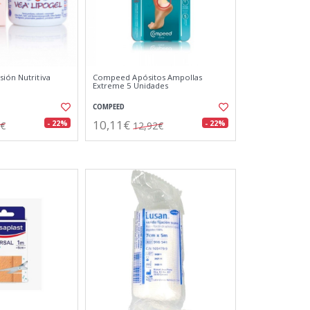
sión Nutritiva
Compeed Apósitos Ampollas
Extreme 5 Unidades
COMPEED
10,11€
- 22%
- 22%
6€
12,92€