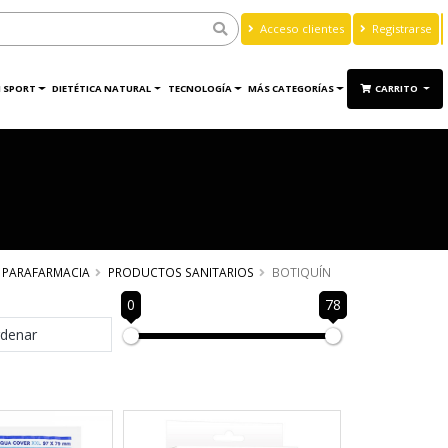
Acceso clientes
Registrarse
 SPORT
DIETÉTICA NATURAL
TECNOLOGÍA
MÁS CATEGORÍAS
CARRITO
PARAFARMACIA
PRODUCTOS SANITARIOS
BOTIQUÍN
0
78
denar