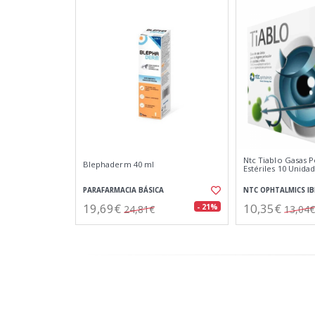
Ntc Tiablo Gasas P
Blephaderm 40 ml
Estériles 10 Unida
PARAFARMACIA BÁSICA
NTC OPHTALMICS IB
19,69€
10,35€
- 21%
24,81€
13,04€