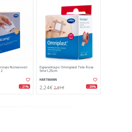
resas Nonwoven
Esparadrapo Omniplast Tela Rosa
12
5mx1,25cm
HARTMANN
2,24€
- 21%
- 20%
2,81€