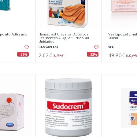
posito Adhesivo
Hansaplast Universal Apósitos
Vea Lipogel Emul
Resistentes Al Agua Surtido 40
200ml
Unidades
HANSAPLAST
VEA
2,62€
49,80€
- 22%
- 22%
3,35€
63,6