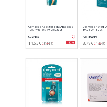
Compeed Apósitos para Ampollas
Cosmopor Steril A
Talla Mediana 10 Unidades
10 X 8 cm 5 Uds
COMPEED
HARTMANN
14,53€
8,79€
- 22%
18,58€
11,24€