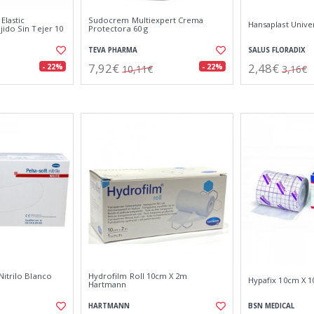
Elastic
Sudocrem Multiexpert Crema
Hansaplast Univ
ido Sin Tejer 10
Protectora 60 g
TEVA PHARMA
SALUS FLORADIX
7,92€
2,48€
- 22%
- 22%
10,11€
3,16€
Nitrilo Blanco
Hydrofilm Roll 10cm X 2m
Hypafix 10cm X 
Hartmann
HARTMANN
BSN MEDICAL