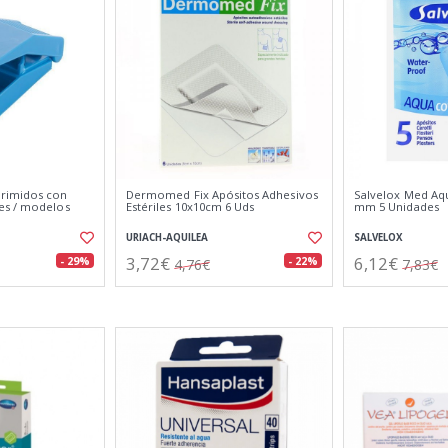
rimidos con
Dermomed Fix Apósitos Adhesivos
Salvelox Med Aq
es / modelos
Estériles 10x10cm 6 Uds
mm 5 Unidades
URIACH-AQUILEA
SALVELOX
3,72€
6,12€
- 29%
- 22%
4,76€
7,83€