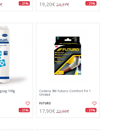
19,20€
- 21%
- 21%
4€
24,37€
gzag 100g
Codera 3M Futuro Comfort Fit 1
Unidad
FUTURO
17,90€
- 21%
- 21%
22,56€