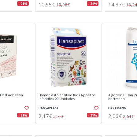
10,95€
14,37€
- 21%
- 21%
13,90€
18,2
Elast.adhesiva
Hansaplast Sensitive Kids Apósitos
Algodon Lusan Zi
Infantiles 20 Unidades
Hartmann
HANSAPLAST
HARTMANN
2,17€
2,06€
- 21%
- 21%
2,75€
2,61€