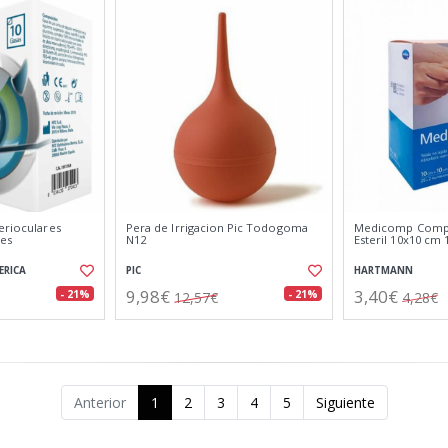
erioculares
Pera de Irrigacion Pic Todogoma
Medicomp Comp
des
N12
Esteril 10x10 cm 
ERICA
PIC
HARTMANN
9,98€
3,40€
- 21%
- 21%
12,57€
4,28€
Anterior
1
2
3
4
5
Siguiente