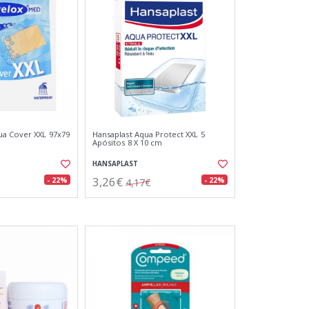
ua Cover XXL 97x79
Hansaplast Aqua Protect XXL 5
Apósitos 8 X 10 cm
HANSAPLAST
3,26€
- 22%
- 22%
4,17€