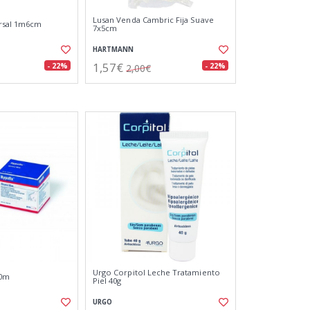
Lusan Venda Cambric Fija Suave
ersal 1m6cm
7x5cm
HARTMANN
1,57€
- 22%
- 22%
2,00€
Urgo Corpitol Leche Tratamiento
10m
Piel 40g
URGO