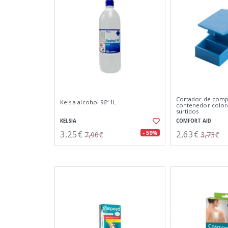
Cortador de comp
Kelsia alcohol 96º 1L
contenedor color
surtidos
KELSIA
COMFORT AID
3,25€
2,63€
- 59%
7,90€
3,73€