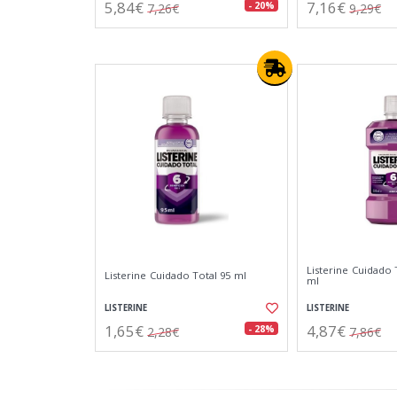
5,84€
7,16€
- 20%
7,26€
9,29€
Listerine Cuidado 
Listerine Cuidado Total 95 ml
ml
LISTERINE
LISTERINE
1,65€
4,87€
- 28%
2,28€
7,86€