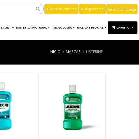
Acceso clientes
Registrarse
Powered by
Translate
 SPORT
DIETÉTICA NATURAL
TECNOLOGÍA
MÁS CATEGORÍAS
CARRITO
INICIO
MARCAS
LISTERINE