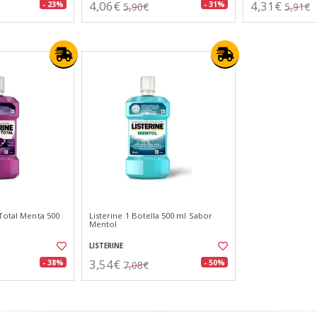
4,06€
4,31€
- 23%
- 31%
5,90€
5,91€
Total Menta 500
Listerine 1 Botella 500 ml Sabor
Mentol
LISTERINE
3,54€
- 38%
- 50%
7,08€