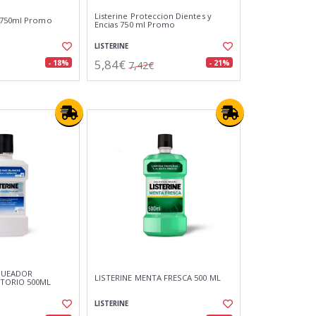
Listerine Proteccion Dientes y
l 750ml Promo
Encias 750 ml Promo
LISTERINE
5,84€
- 18%
- 21%
7,42€
QUEADOR
LISTERINE MENTA FRESCA 500 ML
TORIO 500ML
LISTERINE