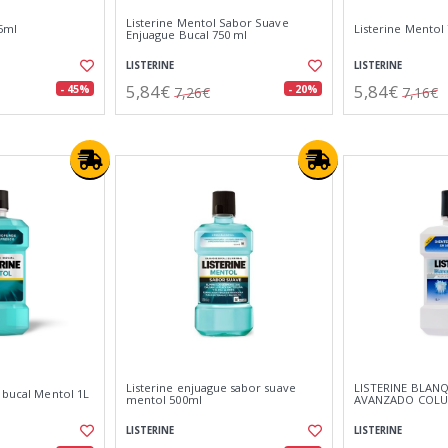
Listerine Mentol Sabor Suave
95ml
Listerine Mento
Enjuague Bucal 750 ml
LISTERINE
LISTERINE
5,84€
5,84€
- 45%
- 20%
7,26€
7,16€
Listerine enjuague sabor suave
LISTERINE BLAN
 bucal Mentol 1L
mentol 500ml
AVANZADO COLU
LISTERINE
LISTERINE