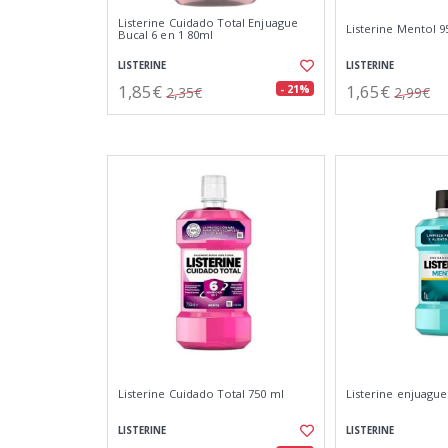
Listerine Cuidado Total Enjuague
Listerine Mentol 
Bucal 6 en 1 80ml
LISTERINE
LISTERINE
1,85€
1,65€
- 21%
2,35€
2,99€
Listerine Cuidado Total 750 ml
Listerine enjuague
LISTERINE
LISTERINE