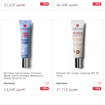
23,63€
40,44€
- 18%
- 21%
28,69€
50,95€
Nombre Optimizado: Erborian
Erborian Bb Cream Caramel SPF 20
Matte Crème Prebase Matificante
15ml
(Efecto Blur) 15 ml
ERBORIAN
ERBORIAN
24,04€
21,71€
- 20%
- 16%
30,07€
25,96€