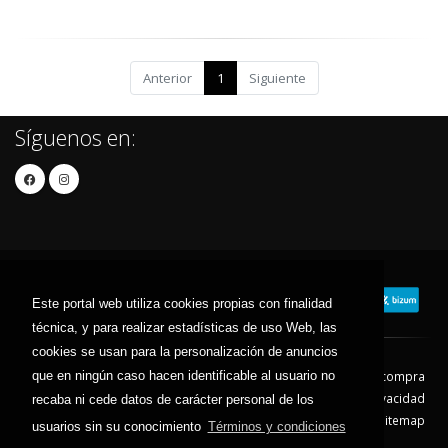
Anterior
1
Siguiente
Síguenos en:
Este portal web utiliza cookies propias con finalidad
técnica, y para realizar estadísticas de uso Web, las
cookies se usan para la personalización de anuncios
que en ningún caso hacen identificable al usuario no
Contacto
Aviso Legal
Condiciones de compra
Política de envíos
Política de devolución
Política de Privacidad
recaba ni cede datos de carácter personal de los
Política de Cookies
Sitemap
usuarios sin su conocimiento
Términos y condiciones