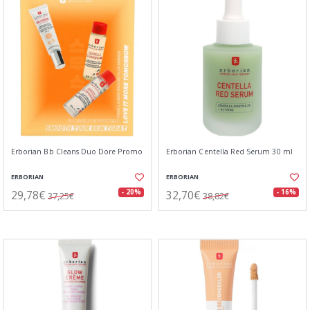
Erborian Bb Cleans Duo Dore Promo
Erborian Centella Red Serum 30 ml
ERBORIAN
ERBORIAN
29,78€
32,70€
- 20%
- 16%
37,25€
38,82€