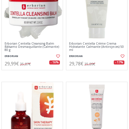
Erborian Centella Cleansing Balm
Erborian Centella Crème Crema
Bálsamo Desmaquillante (Calmante)
Hidratante Calmante (Antirojeces) 50
80 g
ml
ERBORIAN
ERBORIAN
29,99€
29,78€
- 16%
- 17%
35,87€
35,89€