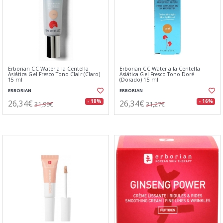
Erborian CC Water a la Centella
Erborian CC Water a la Centella
Asiática Gel Fresco Tono Clair (Claro)
Asiática Gel Fresco Tono Doré
15 ml
(Dorado) 15 ml
ERBORIAN
ERBORIAN
26,34€
26,34€
- 18%
- 16%
31,99€
31,27€