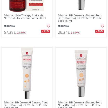
Erborian Skin Therapy Aceite de
Erborian BB Cream al Ginseng Tono
Noche Multi-Perfeccionador 30 ml
Doré (Dorado) SPF 20 Efecto Piel de
Bebé 15 ml
ERBORIAN
ERBORIAN
57,38€
26,34€
- 21%
- 16%
72,82€
31,27€
Erborian Bb Cream Al Ginseng Tono
Erborian BB Cream al Ginseng Tono
Doré (Dorado) SPF 20 Efecto Piel de
Nude (Medio) SPF 20 Efecto Piel de
Bebé 40 ml
Bebé 15 ml