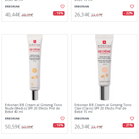
ERBORIAN
ERBORIAN
40,44€
26,34€
- 16%
- 22%
48,00€
33,67€
Erborian BB Cream al Ginseng Tono
Erborian BB Cream al Ginseng Tono
Nude (Medio) SPF 20 Efecto Piel de
Clair (Claro) SPF 20 Efecto Piel de
Bebé 40 ml
Bebé 15 ml
ERBORIAN
ERBORIAN
50,59€
26,34€
- 16%
- 21%
60,06€
33,19€