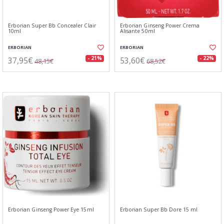
Erborian Super Bb Concealer Clair
Erborian Ginseng Power Crema
10ml
Alisante 50ml
ERBORIAN
ERBORIAN
37,95€
53,60€
- 21%
- 22%
48,15€
68,52€
Erborian Ginseng Power Eye 15ml
Erborian Super Bb Dore 15 ml