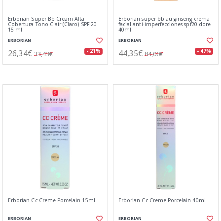
Erborian Super Bb Cream Alta
Erborian super bb au ginseng crema
Cobertura Tono Clair (Claro) SPF 20
facial anti-imperfecciones spf20 dore
15 ml
40ml
ERBORIAN
ERBORIAN
26,34€
44,35€
- 21%
- 47%
33,43€
84,00€
Erborian Cc Creme Porcelain 15ml
Erborian Cc Creme Porcelain 40ml
ERBORIAN
ERBORIAN