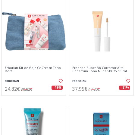
Erborian Kit de Viaje Cc Cream Tono
Erborian Super Bb Corrector Alta
Doré
Cobertura Tono Nude SPF 25 10 ml
ERBORIAN
ERBORIAN
24,82€
37,95€
- 19%
- 21%
30,82€
47,80€