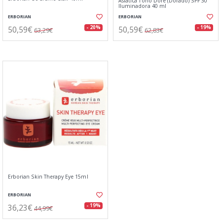
Asiática Tono Doré (Dorado) SPF 30
Iluminadora 40 ml
ERBORIAN
ERBORIAN
50,59€
50,59€
- 20%
- 19%
63,29€
62,83€
Erborian Skin Therapy Eye 15ml
ERBORIAN
36,23€
- 19%
44,99€