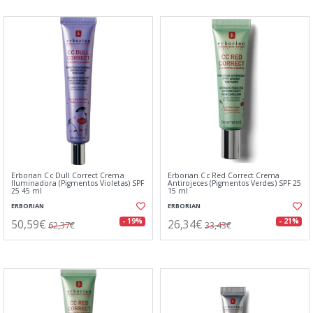
Erborian Cc Dull Correct Crema
Erborian Cc Red Correct Crema
Iluminadora (Pigmentos Violetas) SPF
Antirojeces (Pigmentos Verdes) SPF 25
25 45 ml
15 ml
ERBORIAN
ERBORIAN
50,59€
26,34€
- 19%
- 21%
62,37€
33,43€