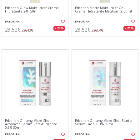
Erborian Glow Moisturizer Crema
Erborian Matte Moisturizer Gel-
Hidratante 24h 50ml
Crema Hidratante Matificante 50ml
ERBORIAN
ERBORIAN
23,52€
23,52€
- 20%
- 21%
29,43€
29,64€
Erborian Ginseng Micro Shot
Erborian Ginseng Micro Shot Starter
Advanced Sérum Retexturizante
Sérum Facial 0.1% 30ml
0,3% 30ml
ERBORIAN
ERBORIAN