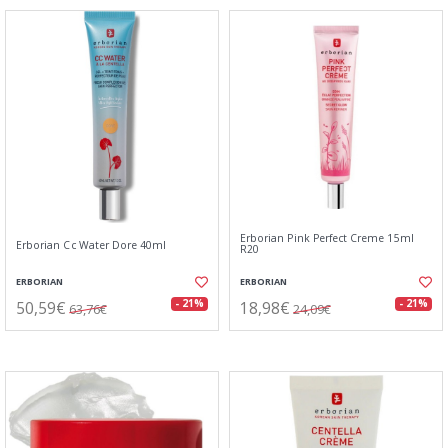
Erborian Pink Perfect Creme 15ml
Erborian Cc Water Dore 40ml
R20
ERBORIAN
ERBORIAN
50,59€
18,98€
- 21%
- 21%
63,76€
24,09€