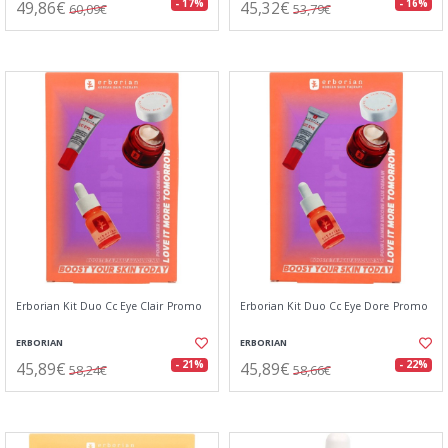
49,86€
45,32€
- 17%
- 16%
60,09€
53,79€
Erborian Kit Duo Cc Eye Clair Promo
Erborian Kit Duo Cc Eye Dore Promo
ERBORIAN
ERBORIAN
45,89€
45,89€
- 21%
- 22%
58,24€
58,66€