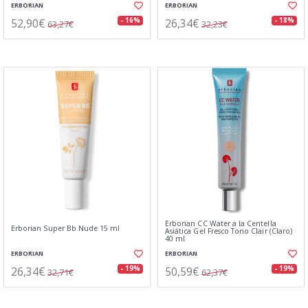
ERBORIAN
ERBORIAN
52,90€
26,34€
- 16%
- 18%
63,27€
32,23€
Erborian CC Water a la Centella
Erborian Super Bb Nude 15 ml
Asiática Gel Fresco Tono Clair (Claro)
40 ml
ERBORIAN
ERBORIAN
26,34€
50,59€
- 19%
- 19%
32,71€
62,37€