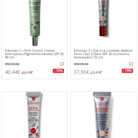
Erborian Cc Red Correct Crema
Erborian Cc Eye a La Centella Asiática
Antirojeces (Pigmentos Verdes) SPF 30
Tono Clair (Claro) SPF 20 (Contorno
40 ml
Iluminador) 10 ml
ERBORIAN
ERBORIAN
40,44€
37,95€
- 18%
- 19%
49,10€
47,11€