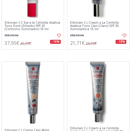
Erborian CC Eye a la Centella Asiática
Erborian Cc Cream a La Centella
Tono Doré (Dorado) SPF 20
Asiática Tono Clair (Claro) SPF 30
(Contorno Iluminador) 10 ml
Iluminadora 15 ml
ERBORIAN
ERBORIAN
37,95€
21,71€
- 16%
- 18%
45,03€
26,56€
Erborian Cc Cream a La Centella
Erborian Cc Creme Clair 40ml