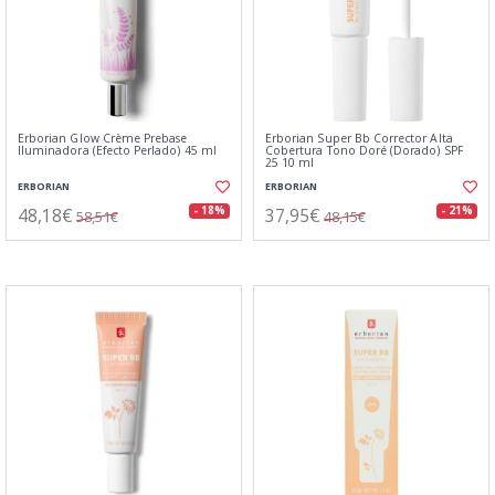
Erborian Glow Crème Prebase
Erborian Super Bb Corrector Alta
Iluminadora (Efecto Perlado) 45 ml
Cobertura Tono Doré (Dorado) SPF
25 10 ml
ERBORIAN
ERBORIAN
48,18€
37,95€
- 18%
- 21%
58,51€
48,15€